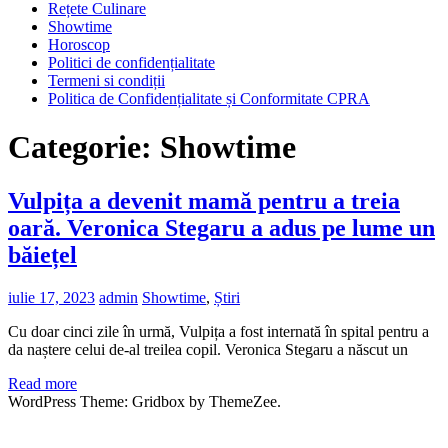
Rețete Culinare
Showtime
Horoscop
Politici de confidențialitate
Termeni si condiții
Politica de Confidențialitate și Conformitate CPRA
Categorie:
Showtime
Vulpița a devenit mamă pentru a treia
oară. Veronica Stegaru a adus pe lume un
băiețel
iulie 17, 2023
admin
Showtime
,
Știri
Cu doar cinci zile în urmă, Vulpița a fost internată în spital pentru a
da naștere celui de-al treilea copil. Veronica Stegaru a născut un
Read more
WordPress Theme: Gridbox by ThemeZee.