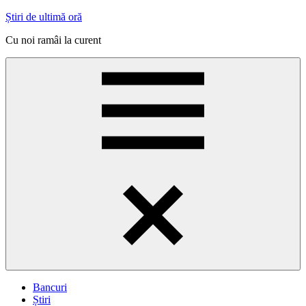
Skip
Știri de ultimă oră
to
Cu noi ramâi la curent
content
Menu
Bancuri
Știri