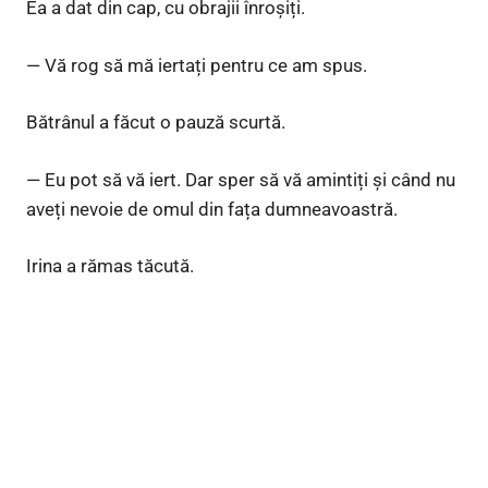
Ea a dat din cap, cu obrajii înroșiți.
— Vă rog să mă iertați pentru ce am spus.
Bătrânul a făcut o pauză scurtă.
— Eu pot să vă iert. Dar sper să vă amintiți și când nu
aveți nevoie de omul din fața dumneavoastră.
Irina a rămas tăcută.