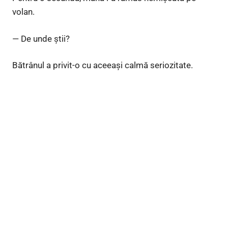
volan.
— De unde știi?
Bătrânul a privit-o cu aceeași calmă seriozitate.