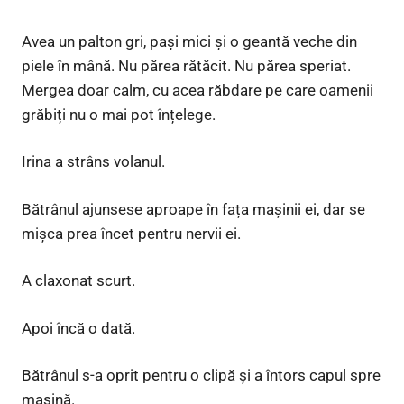
Avea un palton gri, pași mici și o geantă veche din
piele în mână. Nu părea rătăcit. Nu părea speriat.
Mergea doar calm, cu acea răbdare pe care oamenii
grăbiți nu o mai pot înțelege.
Irina a strâns volanul.
Bătrânul ajunsese aproape în fața mașinii ei, dar se
mișca prea încet pentru nervii ei.
A claxonat scurt.
Apoi încă o dată.
Bătrânul s-a oprit pentru o clipă și a întors capul spre
mașină.