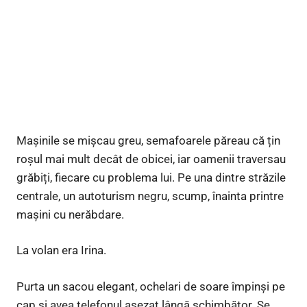
Mașinile se mișcau greu, semafoarele păreau că țin
roșul mai mult decât de obicei, iar oamenii traversau
grăbiți, fiecare cu problema lui. Pe una dintre străzile
centrale, un autoturism negru, scump, înainta printre
mașini cu nerăbdare.
La volan era Irina.
Purta un sacou elegant, ochelari de soare împinși pe
cap și avea telefonul așezat lângă schimbător. Se