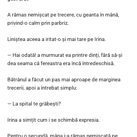
A rămas nemișcat pe trecere, cu geanta în mână,
privind-o calm prin parbriz.
Liniștea aceea a iritat-o și mai tare pe Irina.
— Hai odată! a murmurat ea printre dinți, fără să-și
dea seama că fereastra era încă întredeschisă.
Bătrânul a făcut un pas mai aproape de marginea
trecerii, apoi a întrebat simplu:
— La spital te grăbești?
Irina a simțit cum i se schimbă expresia.
Pentru o secundă, mâna i-a rămas nemișcată pe