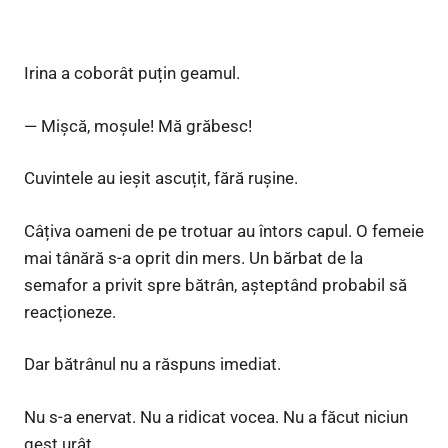
Irina a coborât puțin geamul.
— Mișcă, moșule! Mă grăbesc!
Cuvintele au ieșit ascuțit, fără rușine.
Câțiva oameni de pe trotuar au întors capul. O femeie
mai tânără s-a oprit din mers. Un bărbat de la
semafor a privit spre bătrân, așteptând probabil să
reacționeze.
Dar bătrânul nu a răspuns imediat.
Nu s-a enervat. Nu a ridicat vocea. Nu a făcut niciun
gest urât.