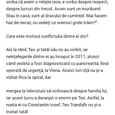
vorba că avem o relație rece, e vorba despre respect,
despre lucruri din trecut. Acum sunt un muribund.
Stau în casă, sunt al dracului de cumințel. Mai facem
haz de necaz, nu vedeți ce vremuri grele trăim?”.
Care este motivul conflictului dintre ei doi?
Ani la rând, Teo și tatăl său nu au vorbit, iar
neînțelegerile dintre ei au început în 2011, atunci
când vedeta a fost diagnosticată cu pancreatită, fiind
operată de urgență, la Viena. Atunci Ion Uță nu și-a
vizitat fiica la spital, dar
mergea la televiziuni să vorbească despre familia lui,
iar acest lucru a deranjat-o enorm pe Teo. Astfel, la
nunta ei cu Constantin Iosef, Teo Trandafir nu și-a
invitat tatăl.