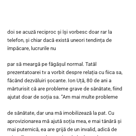
doi se acuză reciproc și își vorbesc doar rar la
telefon, și chiar dacă există uneori tendința de
împăcare, lucrurile nu
par să meargă pe făgășul normal. Tatăl
prezentatoarei tv a vorbit despre relația cu fiica sa,
făcănd dezvăluiri șocante. Ion Uță, 80 de ani a
mărturisit că are probleme grave de sănătate, fiind
ajutat doar de soția sa. ”Am mai multe probleme
de sănătate, dar una mă imobilizează la pat. Cu
aprovizionarea mă ajută soția mea, e mai tânără și
mai puternică, ea are grijă de un invalid, adică de