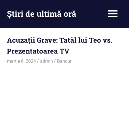
Skip
to
Știri de ultimă oră
MENU
content
Cu
noi
ramâi
Acuzații Grave: Tatăl lui Teo vs.
la
Prezentatoarea TV
curent
martie 6, 2024
admin
Bancuri