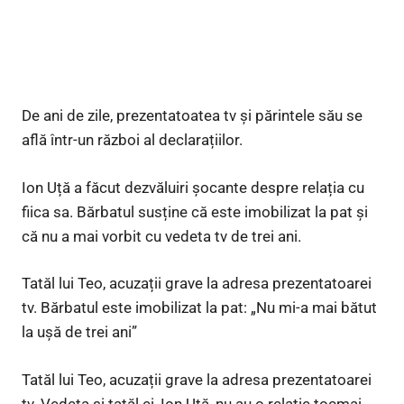
De ani de zile, prezentatoatea tv și părintele său se
află într-un război al declarațiilor.
Ion Uță a făcut dezvăluiri șocante despre relația cu
fiica sa. Bărbatul susține că este imobilizat la pat și
că nu a mai vorbit cu vedeta tv de trei ani.
Tatăl lui Teo, acuzații grave la adresa prezentatoarei
tv. Bărbatul este imobilizat la pat: „Nu mi-a mai bătut
la ușă de trei ani”
Tatăl lui Teo, acuzații grave la adresa prezentatoarei
tv. Vedeta și tatăl ei, Ion Uță, nu au o relație tocmai