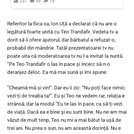
Referitor la fiica sa, Ion Uță a declarat că nu are o
legătură foarte unită cu Teo Trandafir. Vedeta tv a
dorit să îi ofere ajutorul, dar bărbatul a refuzat-o,
probabil din mândrie. Tatăl prezentatoarei tv nu
poate uita că moderatoarea tv nu l-a invitat la nuntă.
”Pe Teo Trandafir o las în pace și încerc să n-o
deranjez deloc. Ea mă mai sună și îmi spune:
”Cheamă-mă și vin!”. Dar eu îi zic: ”Nu poți face nimic,
vezi-ți de treaba ta!”. Eu și Teo ne vedem rar, relația e
strânsă, dar la modul ”Eu te las în pace, ca să-ți vezi
de viață. Dacă ea e bine și eu sunt bine. Nu ne-am mai
văzut de mult timp, Teo nu mi-a mai bătut la ușă de
trei ani. Nu prea o sun, nu am această dorință. Nu e