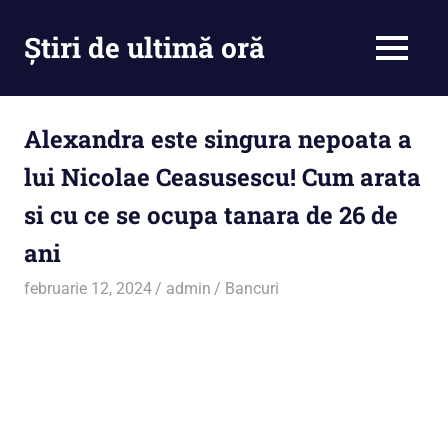
Skip
to
Știri de ultimă oră
MENU
content
Cu
noi
ramâi
Alexandra este singura nepoata a
la
lui Nicolae Ceasusescu! Cum arata
curent
si cu ce se ocupa tanara de 26 de
ani
februarie 12, 2024
admin
Bancuri