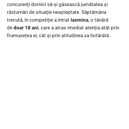
concurenți dornici să-și găsească jumătatea și
răsturnări de situație neașteptate. Săptămâna
trecută, în competiție a intrat
Iasmina
, o tânără
de
doar 18 ani
, care a atras imediat atenția atât prin
frumusețea ei, cât și prin atitudinea sa hotărâtă.