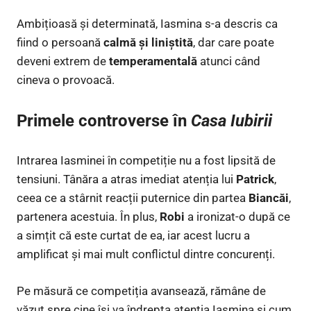
Ambițioasă și determinată, Iasmina s-a descris ca
fiind o persoană
calmă și liniștită
, dar care poate
deveni extrem de
temperamentală
atunci când
cineva o provoacă.
Primele controverse în
Casa Iubirii
Intrarea Iasminei în competiție nu a fost lipsită de
tensiuni. Tânăra a atras imediat atenția lui
Patrick
,
ceea ce a stârnit reacții puternice din partea
Biancăi
,
partenera acestuia. În plus,
Robi
a ironizat-o după ce
a simțit că este curtat de ea, iar acest lucru a
amplificat și mai mult conflictul dintre concurenți.
Pe măsură ce competiția avansează, rămâne de
văzut spre cine își va îndrepta atenția Iasmina și cum