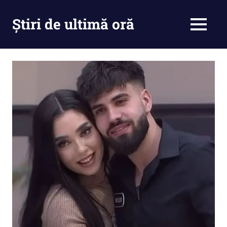
Skip
to
Știri de ultimă oră
MENU
content
Cu
noi
ramâi
la
curent