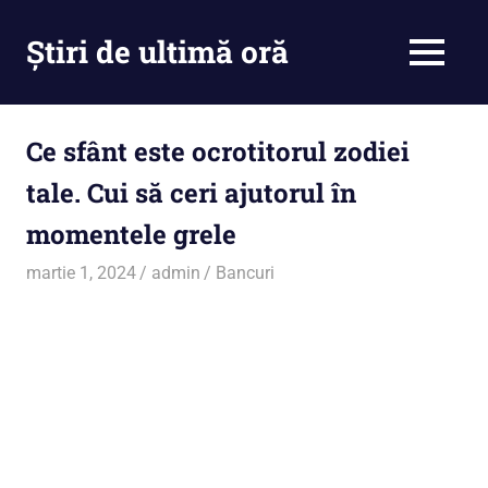
Skip
to
Știri de ultimă oră
MENU
content
Cu
noi
ramâi
Ce sfânt este ocrotitorul zodiei
la
tale. Cui să ceri ajutorul în
curent
momentele grele
martie 1, 2024
admin
Bancuri