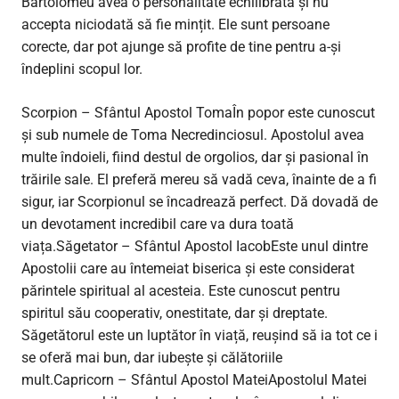
Bartolomeu avea o personalitate echilibrată și nu
accepta niciodată să fie mințit. Ele sunt persoane
corecte, dar pot ajunge să profite de tine pentru a-și
îndeplini scopul lor.
Scorpion – Sfântul Apostol TomaÎn popor este cunoscut
și sub numele de Toma Necredinciosul. Apostolul avea
multe îndoieli, fiind destul de orgolios, dar și pasional în
trăirile sale. El preferă mereu să vadă ceva, înainte de a fi
sigur, iar Scorpionul se încadrează perfect. Dă dovadă de
un devotament incredibil care va dura toată
viața.Săgetator – Sfântul Apostol IacobEste unul dintre
Apostolii care au întemeiat biserica și este considerat
părintele spiritual al acesteia. Este cunoscut pentru
spiritul său cooperativ, onestitate, dar și dreptate.
Săgetătorul este un luptător în viață, reușind să ia tot ce i
se oferă mai bun, dar iubește și călătoriile
mult.Capricorn – Sfântul Apostol MateiApostolul Matei