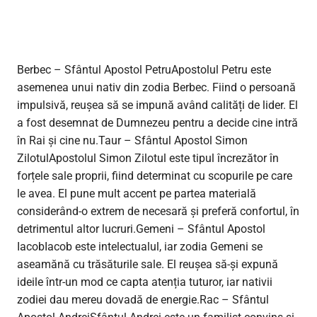
Berbec – Sfântul Apostol PetruApostolul Petru este
asemenea unui nativ din zodia Berbec. Fiind o persoană
impulsivă, reușea să se impună având calități de lider. El
a fost desemnat de Dumnezeu pentru a decide cine intră
în Rai și cine nu.Taur – Sfântul Apostol Simon
ZilotulApostolul Simon Zilotul este tipul încrezător în
forțele sale proprii, fiind determinat cu scopurile pe care
le avea. El pune mult accent pe partea materială
considerând-o extrem de necesară și preferă confortul, în
detrimentul altor lucruri.Gemeni – Sfântul Apostol
IacobIacob este intelectualul, iar zodia Gemeni se
aseamănă cu trăsăturile sale. El reușea să-și expună
ideile într-un mod ce capta atenția tuturor, iar nativii
zodiei dau mereu dovadă de energie.Rac – Sfântul