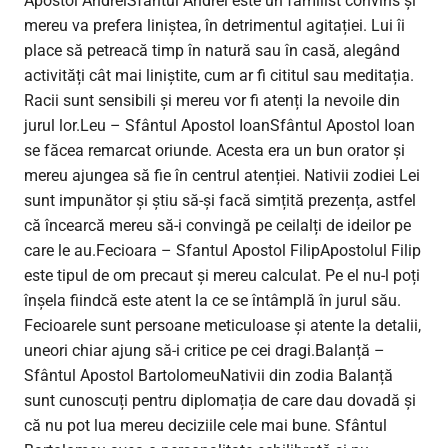
Apostol AndreiSfântul Andrei este un familist convins și
mereu va prefera liniștea, în detrimentul agitației. Lui îi
place să petreacă timp în natură sau în casă, alegând
activități cât mai liniștite, cum ar fi cititul sau meditația.
Racii sunt sensibili și mereu vor fi atenți la nevoile din
jurul lor.Leu – Sfântul Apostol IoanSfântul Apostol Ioan
se făcea remarcat oriunde. Acesta era un bun orator și
mereu ajungea să fie în centrul atenției. Nativii zodiei Lei
sunt impunător și știu să-și facă simțită prezența, astfel
că încearcă mereu să-i convingă pe ceilalți de ideilor pe
care le au.Fecioara – Sfantul Apostol FilipApostolul Filip
este tipul de om precaut și mereu calculat. Pe el nu-l poți
înșela fiindcă este atent la ce se întâmplă în jurul său.
Fecioarele sunt persoane meticuloase și atente la detalii,
uneori chiar ajung să-i critice pe cei dragi.Balanță –
Sfântul Apostol BartolomeuNativii din zodia Balanță
sunt cunoscuți pentru diplomația de care dau dovadă și
că nu pot lua mereu deciziile cele mai bune. Sfântul