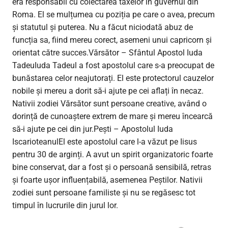
era responsabil cu colectarea taxelor în guvernul din
Roma. El se mulțumea cu poziția pe care o avea, precum
și statutul și puterea. Nu a făcut niciodată abuz de
funcția sa, fiind mereu corect, asemeni unui capricorn și
orientat către succes.Vărsător – Sfântul Apostol Iuda
TadeuIuda Tadeul a fost apostolul care s-a preocupat de
bunăstarea celor neajutorați. El este protectorul cauzelor
nobile și mereu a dorit să-i ajute pe cei aflați în necaz.
Nativii zodiei Vărsător sunt persoane creative, având o
dorință de cunoaștere extrem de mare și mereu încearcă
să-i ajute pe cei din jur.Pești – Apostolul Iuda
IscarioteanulEl este apostolul care l-a văzut pe Iisus
pentru 30 de arginți. A avut un spirit organizatoric foarte
bine conservat, dar a fost și o persoană sensibilă, retras
și foarte ușor influențabilă, asemenea Peștilor. Nativii
zodiei sunt persoane familiste și nu se regăsesc tot
timpul în lucrurile din jurul lor.