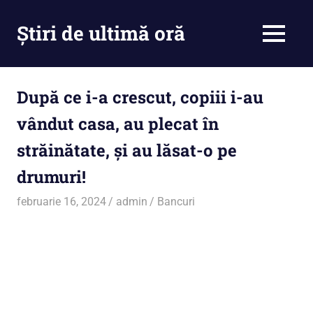
Skip
to
Știri de ultimă oră
MENU
content
Cu
noi
ramâi
După ce i-a crescut, copiii i-au
la
vândut casa, au plecat în
curent
străinătate, și au lăsat-o pe
drumuri!
februarie 16, 2024
admin
Bancuri