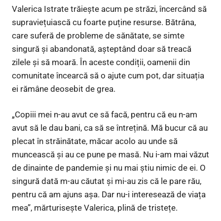
Valerica Istrate trăiește acum pe străzi, încercând să
supraviețuiască cu foarte puține resurse. Bătrâna,
care suferă de probleme de sănătate, se simte
singură și abandonată, așteptând doar să treacă
zilele și să moară. În aceste condiții, oamenii din
comunitate încearcă să o ajute cum pot, dar situația
ei rămâne deosebit de grea.
„Copiii mei n-au avut ce să facă, pentru că eu n-am
avut să le dau bani, ca să se întrețină. Mă bucur că au
plecat în străinătate, măcar acolo au unde să
muncească și au ce pune pe masă. Nu i-am mai văzut
de dinainte de pandemie și nu mai știu nimic de ei. O
singură dată m-au căutat și mi-au zis că le pare rău,
pentru că am ajuns așa. Dar nu-i interesează de viața
mea”, mărturisește Valerica, plină de tristețe.