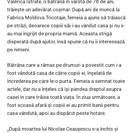
Valerica Istrate, o bătrână în vârstă de 78 de ani,
trăiește un adevărat coșmar. După ani de muncă la
Fabrica Moldova Tricotaje, femeia a ajuns să trăiască
pe străzi, deoarece copiii săi i-au vândut casa și nu s-
au mai îngrijit de propria mamă. Aceasta strigă
disperată după ajutor, însă spune că nu îi interesează
pe nimeni.
Bătrâna care a rămas pe drumuri a povestit cum i-a
fost vândută casa de către copiii ei, înșelată de
încrederea pe care le-o purta. Femeia a semnat toate
actele, dar nu a înțeles că își pierdea dreptul asupra
casei în care trăise toată viața. În ziua următoare, a
fost scoasă afară și copiii ei au primit banii pentru
casa vândută, apoi au dispărut peste hotare.
„După moartea lui Nicolae Ceaușescu s-a închis și