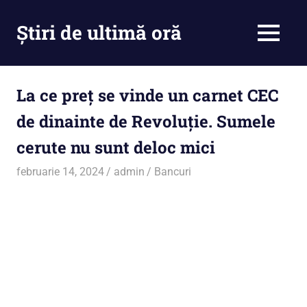
Skip
to
Știri de ultimă oră
MENU
content
Cu
noi
ramâi
La ce preț se vinde un carnet CEC
la
de dinainte de Revoluție. Sumele
curent
cerute nu sunt deloc mici
februarie 14, 2024
admin
Bancuri