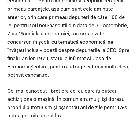
economisirii. Pentru îndeplinirea scopului cetățenii
primeau carențele, așa cum sunt cele amintite
anterior, prin care primeau depuneri de câte 100 de
lei pentru toți nou-născuții din data de 31 octombrie,
Ziua Mondială a economiei, rau organizate
concursuri în școli, cu tematică economică, se
învățau inclusiv poezii despre depunerile la CEC. Spre
finalul anilor 1970, statul a înființat și Casa de
Economii Școlare, pentru a atrage cât mai mulți elevi,
potrivit cancan.ro.
Cel mai cunoscut libret era cel cu care îți puteai
achiziționa o mașină. În comunism, mulți își doreau
propriul autoturism și așteptau ani de zile pentru a-și
putea permite acest lux.