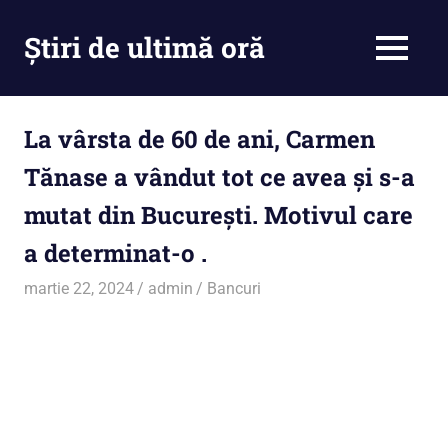
Skip
to
Știri de ultimă oră
MENU
content
Cu
noi
ramâi
La vârsta de 60 de ani, Carmen
la
Tănase a vândut tot ce avea și s-a
curent
mutat din București. Motivul care
a determinat-o .
martie 22, 2024
admin
Bancuri