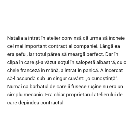
Natalia a intrat în atelier convinsă că urma să încheie
cel mai important contract al companiei. Lângă ea
era șeful, iar totul părea să meargă perfect. Dar în
clipa în care și-a văzut soțul în salopetă albastră, cu o
cheie franceză în mână, a intrat în panică. A încercat
să-l ascundă sub un singur cuvânt: „o cunoștință”.
Numai că bărbatul de care îi fusese rușine nu era un
simplu mecanic. Era chiar proprietarul atelierului de
care depindea contractul.