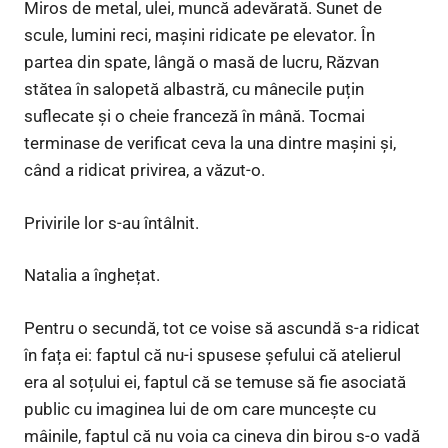
Miros de metal, ulei, muncă adevărată. Sunet de
scule, lumini reci, mașini ridicate pe elevator. În
partea din spate, lângă o masă de lucru, Răzvan
stătea în salopetă albastră, cu mânecile puțin
suflecate și o cheie franceză în mână. Tocmai
terminase de verificat ceva la una dintre mașini și,
când a ridicat privirea, a văzut-o.
Privirile lor s-au întâlnit.
Natalia a înghețat.
Pentru o secundă, tot ce voise să ascundă s-a ridicat
în fața ei: faptul că nu-i spusese șefului că atelierul
era al soțului ei, faptul că se temuse să fie asociată
public cu imaginea lui de om care muncește cu
mâinile, faptul că nu voia ca cineva din birou s-o vadă