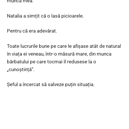
munca mea.
Natalia a simțit că o lasă picioarele.
Pentru că era adevărat.
Toate lucrurile bune pe care le afișase atât de natural
în viața ei veneau, într-o măsură mare, din munca
bărbatului pe care tocmai îl redusese la o
„cunoștință”.
Șeful a încercat să salveze puțin situația.