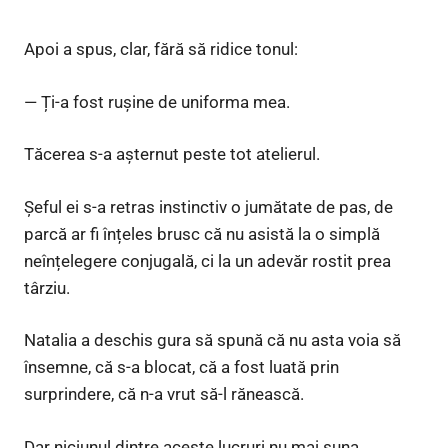
Apoi a spus, clar, fără să ridice tonul:
— Ți-a fost rușine de uniforma mea.
Tăcerea s-a așternut peste tot atelierul.
Șeful ei s-a retras instinctiv o jumătate de pas, de
parcă ar fi înțeles brusc că nu asistă la o simplă
neînțelegere conjugală, ci la un adevăr rostit prea
târziu.
Natalia a deschis gura să spună că nu asta voia să
însemne, că s-a blocat, că a fost luată prin
surprindere, că n-a vrut să-l rănească.
Dar niciunul dintre aceste lucruri nu mai suna