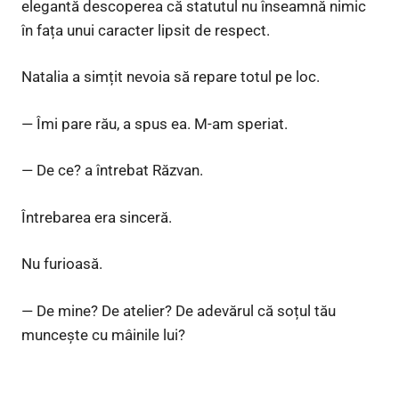
elegantă descoperea că statutul nu înseamnă nimic
în fața unui caracter lipsit de respect.
Natalia a simțit nevoia să repare totul pe loc.
— Îmi pare rău, a spus ea. M-am speriat.
— De ce? a întrebat Răzvan.
Întrebarea era sinceră.
Nu furioasă.
— De mine? De atelier? De adevărul că soțul tău
muncește cu mâinile lui?