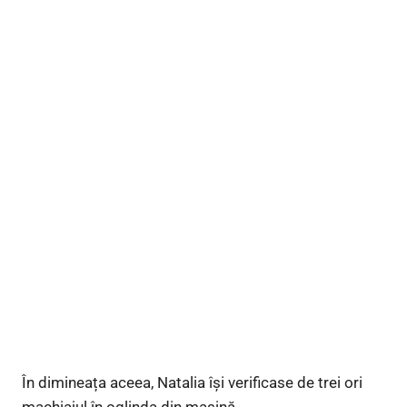
În dimineața aceea, Natalia își verificase de trei ori
machiajul în oglinda din mașină.