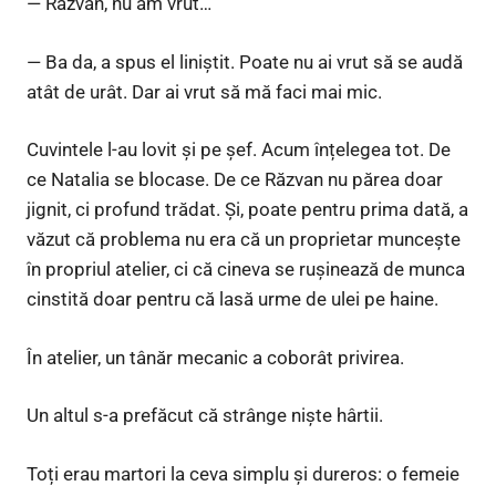
— Răzvan, nu am vrut…
— Ba da, a spus el liniștit. Poate nu ai vrut să se audă
atât de urât. Dar ai vrut să mă faci mai mic.
Cuvintele l-au lovit și pe șef. Acum înțelegea tot. De
ce Natalia se blocase. De ce Răzvan nu părea doar
jignit, ci profund trădat. Și, poate pentru prima dată, a
văzut că problema nu era că un proprietar muncește
în propriul atelier, ci că cineva se rușinează de munca
cinstită doar pentru că lasă urme de ulei pe haine.
În atelier, un tânăr mecanic a coborât privirea.
Un altul s-a prefăcut că strânge niște hârtii.
Toți erau martori la ceva simplu și dureros: o femeie