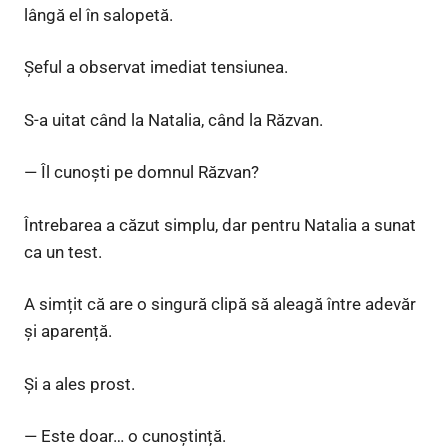
lângă el în salopetă.
Șeful a observat imediat tensiunea.
S-a uitat când la Natalia, când la Răzvan.
— Îl cunoști pe domnul Răzvan?
Întrebarea a căzut simplu, dar pentru Natalia a sunat
ca un test.
A simțit că are o singură clipă să aleagă între adevăr
și aparență.
Și a ales prost.
— Este doar… o cunoștință.