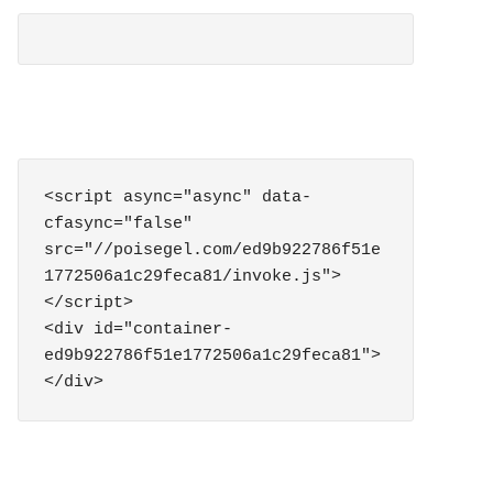
<script async="async" data-
cfasync="false" 
src="//poisegel.com/ed9b922786f51e
1772506a1c29feca81/invoke.js">
</script>

<div id="container-
ed9b922786f51e1772506a1c29feca81">
</div>