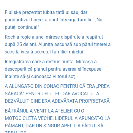
Fiul și-a prezentat iubita tatălui său, dar
pandantivul tinerei a oprit întreaga familie. „Nu
puteți continua!”
Rochia roșie a unei mirese dispărute a reapărut
după 25 de ani. Alunița ascunsă sub părul tinerei a
scos la iveală secretul familiei mirelui
Înregistrarea care a distrus nunta. Mireasa a
descoperit că planul pentru averea ei începuse
înainte să-și cunoască viitorul soț
A ALUNGAT-O DIN CONAC PENTRU CĂ ERA „PREA
SĂRACĂ” PENTRU FIUL EI. DAR AVOCATUL A
DEZVĂLUIT CINE ERA ADEVĂRATA PROPRIETARĂ
BĂTRÂNUL A VENIT LA ATELIER CU O
MOTOCICLETĂ VECHE. LIDERUL A ARUNCAT-O LA
PĂMÂNT, DAR UN SINGUR APEL L-A FĂCUT SĂ