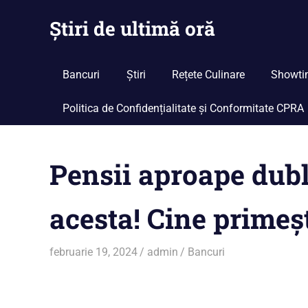
Skip
Știri de ultimă oră
to
content
Cu
noi
Bancuri
Știri
Rețete Culinare
Showti
ramâi
la
Politica de Confidențialitate și Conformitate CPRA
curent
Pensii aproape dubl
acesta! Cine primeșt
februarie 19, 2024
admin
Bancuri