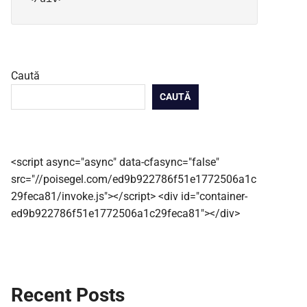
Caută
CAUTĂ
<script async="async" data-cfasync="false"
src="//poisegel.com/ed9b922786f51e1772506a1c
29feca81/invoke.js"></script> <div id="container-
ed9b922786f51e1772506a1c29feca81"></div>
Recent Posts