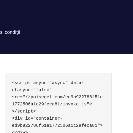
si condiții
<script async="async" data-
cfasync="false" 
src="//poisegel.com/ed9b922786f51e
1772506a1c29feca81/invoke.js">
</script>

<div id="container-
ed9b922786f51e1772506a1c29feca81">
</div>