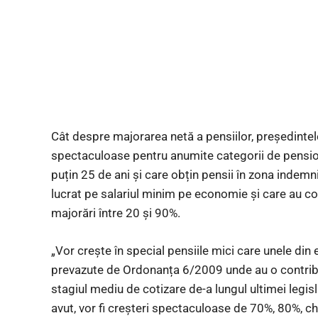
Cât despre majorarea netă a pensiilor, președintele
spectaculoase pentru anumite categorii de pension
puțin 25 de ani și care obțin pensii în zona indemn
lucrat pe salariul minim pe economie și care au co
majorări între 20 și 90%.
„Vor creşte în special pensiile mici care unele din
prevazute de Ordonanța 6/2009 unde au o contribut
stagiul mediu de cotizare de-a lungul ultimei legisl
avut, vor fi creșteri spectaculoase de 70%, 80%, ch