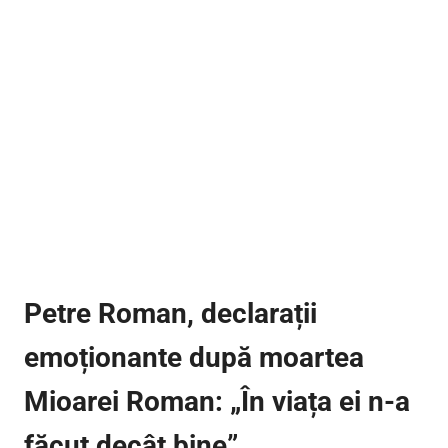
Petre Roman, declarații
emoționante după moartea
Mioarei Roman: „În viața ei n-a
făcut decât bine”