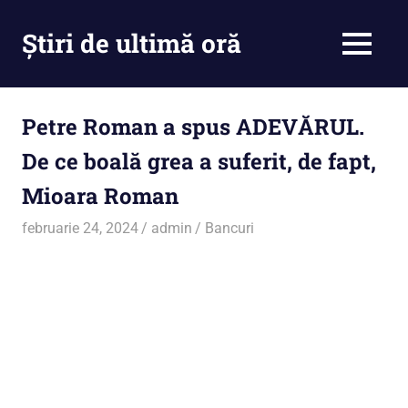
Skip
to
Știri de ultimă oră
MENU
content
Cu
noi
ramâi
Petre Roman a spus ADEVĂRUL.
la
De ce boală grea a suferit, de fapt,
curent
Mioara Roman
februarie 24, 2024
admin
Bancuri