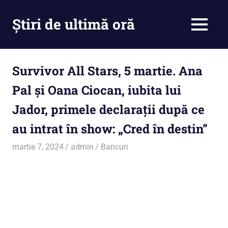
Skip
to
Știri de ultimă oră
MENU
content
Cu
noi
ramâi
Survivor All Stars, 5 martie. Ana
la
Pal și Oana Ciocan, iubita lui
curent
Jador, primele declarații după ce
au intrat în show: „Cred în destin”
martie 7, 2024
admin
Bancuri