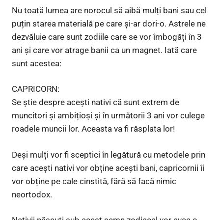
Nu toată lumea are norocul să aibă mulți bani sau cel
puțin starea materială pe care și-ar dori-o. Astrele ne
dezvăluie care sunt zodiile care se vor îmbogăți în 3
ani și care vor atrage banii ca un magnet. Iată care
sunt acestea:
CAPRICORN:
Se știe despre acești nativi că sunt extrem de
muncitori și ambițioși și în următorii 3 ani vor culege
roadele muncii lor. Aceasta va fi răsplata lor!
Deși mulți vor fi sceptici în legătură cu metodele prin
care acești nativi vor obține acești bani, capricornii îi
vor obține pe cale cinstită, fără să facă nimic
neortodox.