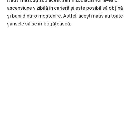
Nativii născuți sub acest semn zodiacal vor avea o
ascensiune vizibilă în carieră și este posibil să obțină
și bani dintr-o moștenire. Astfel, acești nativ au toate
șansele să se îmbogățească.