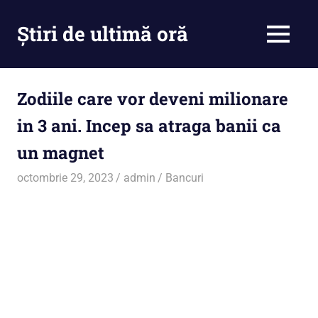
Skip
to
Știri de ultimă oră
MENU
content
Cu
noi
ramâi
Zodiile care vor deveni milionare
la
in 3 ani. Incep sa atraga banii ca
curent
un magnet
octombrie 29, 2023
admin
Bancuri