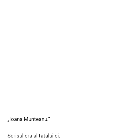
„Ioana Munteanu.”
Scrisul era al tatălui ei.