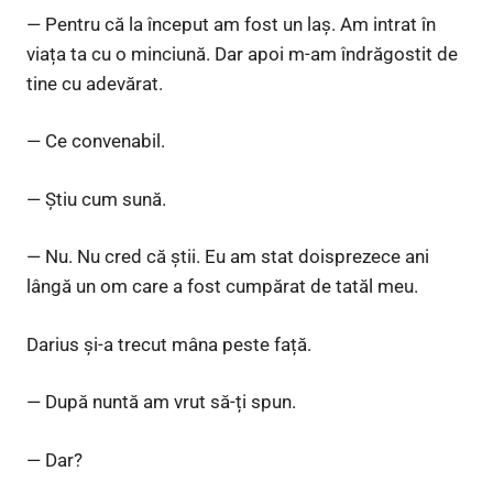
— Pentru că la început am fost un laș. Am intrat în
viața ta cu o minciună. Dar apoi m-am îndrăgostit de
tine cu adevărat.
— Ce convenabil.
— Știu cum sună.
— Nu. Nu cred că știi. Eu am stat doisprezece ani
lângă un om care a fost cumpărat de tatăl meu.
Darius și-a trecut mâna peste față.
— După nuntă am vrut să-ți spun.
— Dar?