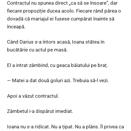
Contractul nu spunea direct „ca să se însoare”, dar
fiecare propoziție ducea acolo. Fiecare rând părea o
dovadă că mariajul ei fusese cumpărat înainte să
înceapă.
Când Darius s-a întors acasă, Ioana stătea în
bucătărie cu actul pe masă.
El a intrat zâmbind, cu geaca băiatului pe braț.
— Matei a dat două goluri azi. Trebuia să-l vezi.
Apoi a văzut contractul.
Zâmbetul i-a dispărut imediat.
Ioana nu s-a ridicat. Nu a țipat. Nu a plâns. Îl privea ca