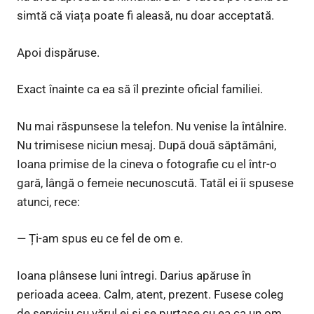
simtă că viața poate fi aleasă, nu doar acceptată.
Apoi dispăruse.
Exact înainte ca ea să îl prezinte oficial familiei.
Nu mai răspunsese la telefon. Nu venise la întâlnire.
Nu trimisese niciun mesaj. După două săptămâni,
Ioana primise de la cineva o fotografie cu el într-o
gară, lângă o femeie necunoscută. Tatăl ei îi spusese
atunci, rece:
— Ți-am spus eu ce fel de om e.
Ioana plânsese luni întregi. Darius apăruse în
perioada aceea. Calm, atent, prezent. Fusese coleg
de serviciu cu vărul ei și se purtase cu ea ca un om