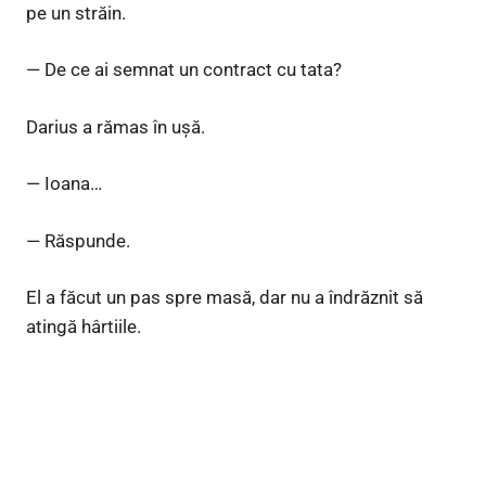
pe un străin.
— De ce ai semnat un contract cu tata?
Darius a rămas în ușă.
— Ioana…
— Răspunde.
El a făcut un pas spre masă, dar nu a îndrăznit să
atingă hârtiile.