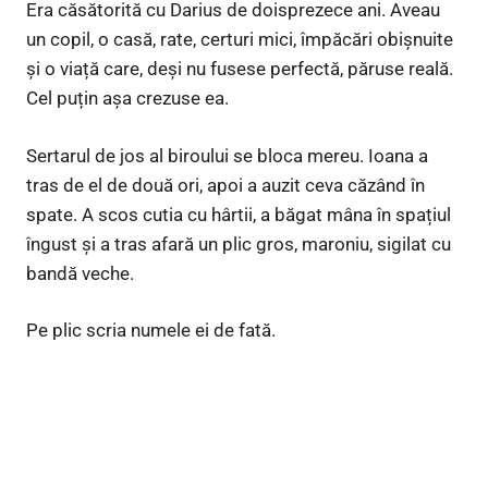
Era căsătorită cu Darius de doisprezece ani. Aveau
un copil, o casă, rate, certuri mici, împăcări obișnuite
și o viață care, deși nu fusese perfectă, păruse reală.
Cel puțin așa crezuse ea.
Sertarul de jos al biroului se bloca mereu. Ioana a
tras de el de două ori, apoi a auzit ceva căzând în
spate. A scos cutia cu hârtii, a băgat mâna în spațiul
îngust și a tras afară un plic gros, maroniu, sigilat cu
bandă veche.
Pe plic scria numele ei de fată.