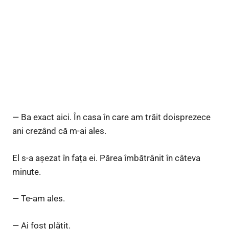
— Ba exact aici. În casa în care am trăit doisprezece
ani crezând că m-ai ales.
El s-a așezat în fața ei. Părea îmbătrânit în câteva
minute.
— Te-am ales.
— Ai fost plătit.