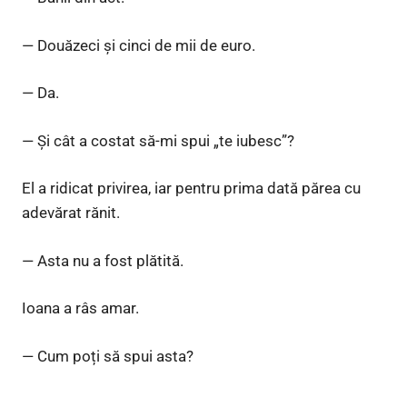
— Douăzeci și cinci de mii de euro.
— Da.
— Și cât a costat să-mi spui „te iubesc”?
El a ridicat privirea, iar pentru prima dată părea cu
adevărat rănit.
— Asta nu a fost plătită.
Ioana a râs amar.
— Cum poți să spui asta?