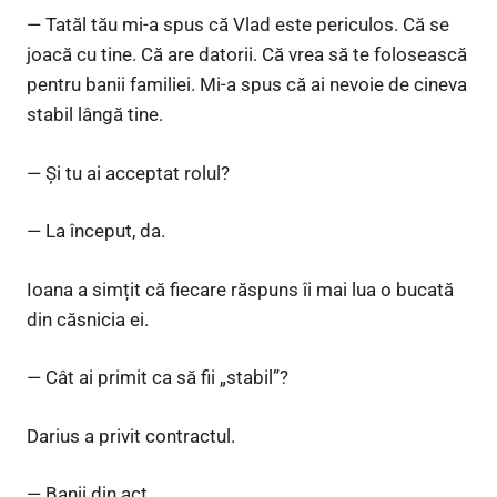
— Tatăl tău mi-a spus că Vlad este periculos. Că se
joacă cu tine. Că are datorii. Că vrea să te folosească
pentru banii familiei. Mi-a spus că ai nevoie de cineva
stabil lângă tine.
— Și tu ai acceptat rolul?
— La început, da.
Ioana a simțit că fiecare răspuns îi mai lua o bucată
din căsnicia ei.
— Cât ai primit ca să fii „stabil”?
Darius a privit contractul.
— Banii din act.