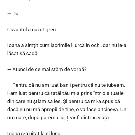
— Da.
Cuvântul a căzut greu.
Ioana a simțit cum lacrimile îi urcă în ochi, dar nu le-a
lăsat să cadă.
— Atunci de ce mai stăm de vorbă?
— Pentru că nu am luat banii pentru că nu te iubeam.
I-am luat pentru că tatăl tău m-a prins într-o situație
din care nu știam să ies. Și pentru că mi-a spus că
dacă eu nu mă apropii de tine, o va face altcineva. Un
om care, după părerea lui, ți-ar fi distrus viața.
Ioana s-a uitat la el lung.