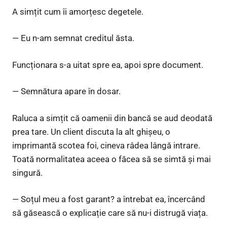
A simțit cum îi amorțesc degetele.
— Eu n-am semnat creditul ăsta.
Funcționara s-a uitat spre ea, apoi spre document.
— Semnătura apare în dosar.
Raluca a simțit că oamenii din bancă se aud deodată
prea tare. Un client discuta la alt ghișeu, o
imprimantă scotea foi, cineva râdea lângă intrare.
Toată normalitatea aceea o făcea să se simtă și mai
singură.
— Soțul meu a fost garant? a întrebat ea, încercând
să găsească o explicație care să nu-i distrugă viața.