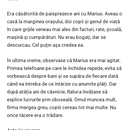
Era căsătorită de paisprezece ani cu Marius. Aveau o
casă la marginea orașului, doi copii și genul de viață
în care grijile veneau mai ales din facturi, rate, școală,
mașină și cumpărături. Nu erau bogați, dar se
descurcau. Cel puțin așa credea ea.
În ultima vreme, observase că Marius era mai agitat.
Primea telefoane pe care le închidea repede, evita să
vorbească despre bani și se supăra de fiecare dată
când ea întreba de ce întârzie cu anumite plăți. Dar
după atâția ani de căsnicie, Raluca învățase să
explice lucrurile prin oboseală. Omul muncea mult,
firma mergea greu, copiii cereau tot mai multe. Nu
orice tăcere era o trădare.