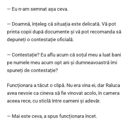
— Eu n-am semnat așa ceva.
— Doamnă, înțeleg că situația este delicată. Vă pot
printa copii după documente și vă pot recomanda să
depuneți o contestație oficială.
— Contestație? Eu aflu acum că soțul meu a luat bani
pe numele meu acum opt ani și dumneavoastră îmi
spuneți de contestație?
Funcționara a tăcut o clipă. Nu era vina ei, dar Raluca
avea nevoie ca cineva să fie vinovat acolo, în camera
aceea rece, cu sticlă între oameni și adevăr.
— Mai este ceva, a spus funcționara încet.