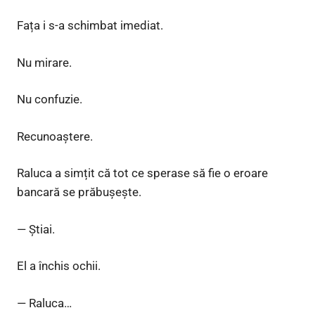
Fața i s-a schimbat imediat.
Nu mirare.
Nu confuzie.
Recunoaștere.
Raluca a simțit că tot ce sperase să fie o eroare
bancară se prăbușește.
— Știai.
El a închis ochii.
— Raluca…