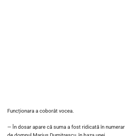
Funcționara a coborât vocea.
— În dosar apare că suma a fost ridicată în numerar
de domnul Marius Dumitrescu, în baza unei