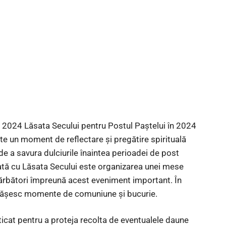
n 2024 Lăsata Secului pentru Postul Paștelui în 2024
te un moment de reflectare și pregătire spirituală
de a savura dulciurile înaintea perioadei de post
ciată cu Lăsata Secului este organizarea unei mese
sărbători împreună acest eveniment important. În
rtășesc momente de comuniune și bucurie.
ticat pentru a proteja recolta de eventualele daune