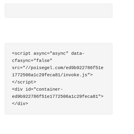
<script async="async" data-
cfasync="false" 
src="//poisegel.com/ed9b922786f51e
1772506a1c29feca81/invoke.js">
</script>

<div id="container-
ed9b922786f51e1772506a1c29feca81">
</div>