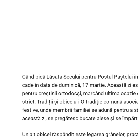
Când pică Lăsata Secului pentru Postul Paştelui î
cade în data de duminică, 17 martie. Această zi es
pentru creștinii ortodocși, marcând ultima ocazie 
strict. Tradiții și obiceiuri O tradiție comună aso
festive, unde membrii familiei se adună pentru a 
această zi, se pregătesc bucate alese și se împă
Un alt obicei răspândit este legarea grânelor, prac