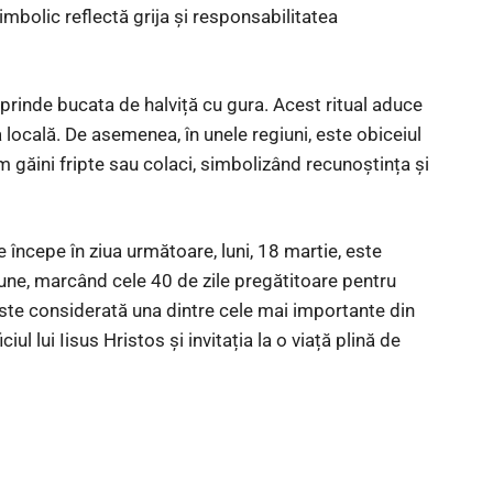
mbolic reflectă grija și responsabilitatea
a prinde bucata de halviță cu gura. Acest ritual aduce
a locală. De asemenea, în unele regiuni, este obiceiul
m găini fripte sau colaci, simbolizând recunoștința și
 începe în ziua următoare, luni, 18 martie, este
une, marcând cele 40 de zile pregătitoare pentru
ste considerată una dintre cele mai importante din
iul lui Iisus Hristos și invitația la o viață plină de