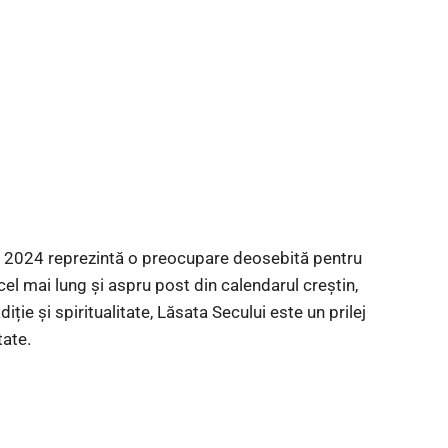
în 2024 reprezintă o preocupare deosebită pentru
el mai lung și aspru post din calendarul creștin,
iție și spiritualitate, Lăsata Secului este un prilej
tate.