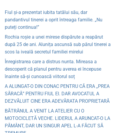
Fiul și-a prezentat iubita tatălui său, dar
pandantivul tinerei a oprit întreaga familie. „Nu
puteți continua!”
Rochia roșie a unei mirese dispărute a reapărut
după 25 de ani. Alunița ascunsă sub părul tinerei a
scos la iveală secretul familiei mirelui
Înregistrarea care a distrus nunta. Mireasa a
descoperit că planul pentru averea ei începuse
înainte să-și cunoască viitorul soț
A ALUNGAT-O DIN CONAC PENTRU CĂ ERA „PREA
SĂRACĂ” PENTRU FIUL EI. DAR AVOCATUL A
DEZVĂLUIT CINE ERA ADEVĂRATA PROPRIETARĂ
BĂTRÂNUL A VENIT LA ATELIER CU O
MOTOCICLETĂ VECHE. LIDERUL A ARUNCAT-O LA
PĂMÂNT, DAR UN SINGUR APEL L-A FĂCUT SĂ