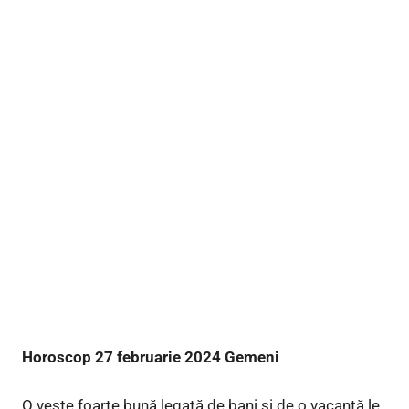
Horoscop 27 februarie 2024 Gemeni
O veste foarte bună legată de bani și de o vacanță le