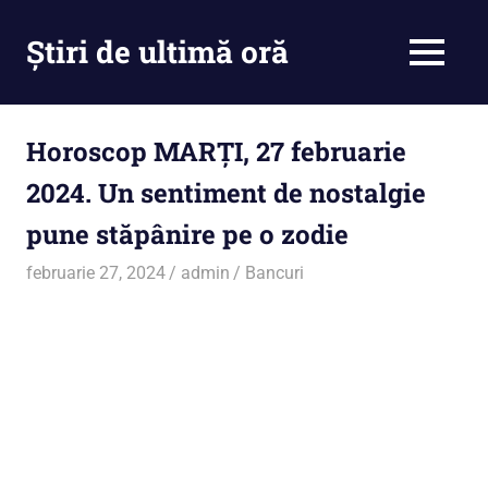
Skip
to
Știri de ultimă oră
MENU
content
Cu
noi
ramâi
Horoscop MARȚI, 27 februarie
la
2024. Un sentiment de nostalgie
curent
pune stăpânire pe o zodie
februarie 27, 2024
admin
Bancuri