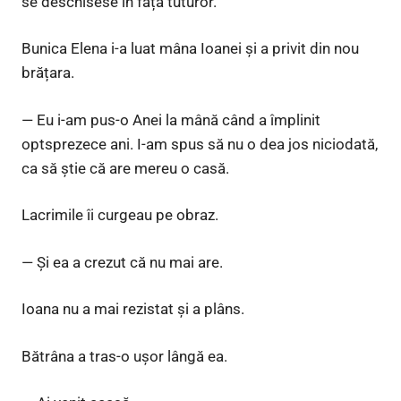
se deschisese în fața tuturor.
Bunica Elena i-a luat mâna Ioanei și a privit din nou
brățara.
— Eu i-am pus-o Anei la mână când a împlinit
optsprezece ani. I-am spus să nu o dea jos niciodată,
ca să știe că are mereu o casă.
Lacrimile îi curgeau pe obraz.
— Și ea a crezut că nu mai are.
Ioana nu a mai rezistat și a plâns.
Bătrâna a tras-o ușor lângă ea.