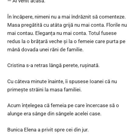
— Ai venit acasă.
În încăpere, nimeni nu a mai îndrăznit să comenteze.
Masa pregătită cu atâta grijă nu mai conta. Florile nu
mai contau. Eleganța nu mai conta. Totul fusese
redus la o brățară veche și la o femeie care purta pe
mână dovada unei răni de familie.
Cristina s-a retras lângă perete, rușinată.
Cu câteva minute înainte, îi spusese Ioanei că nu
primește străini la masa familiei.
Acum înțelegea că femeia pe care încercase să o
alunge era sânge din sângele acelei case.
Bunica Elena a privit spre cei din jur.