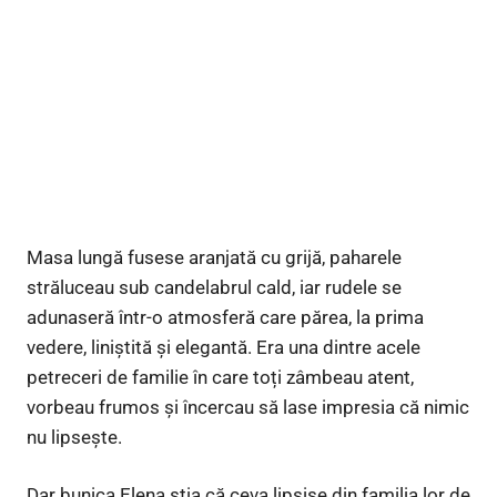
Masa lungă fusese aranjată cu grijă, paharele
străluceau sub candelabrul cald, iar rudele se
adunaseră într-o atmosferă care părea, la prima
vedere, liniștită și elegantă. Era una dintre acele
petreceri de familie în care toți zâmbeau atent,
vorbeau frumos și încercau să lase impresia că nimic
nu lipsește.
Dar bunica Elena știa că ceva lipsise din familia lor de