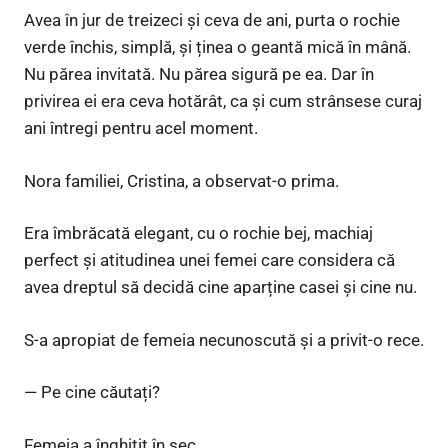
Avea în jur de treizeci și ceva de ani, purta o rochie
verde închis, simplă, și ținea o geantă mică în mână.
Nu părea invitată. Nu părea sigură pe ea. Dar în
privirea ei era ceva hotărât, ca și cum strânsese curaj
ani întregi pentru acel moment.
Nora familiei, Cristina, a observat-o prima.
Era îmbrăcată elegant, cu o rochie bej, machiaj
perfect și atitudinea unei femei care considera că
avea dreptul să decidă cine aparține casei și cine nu.
S-a apropiat de femeia necunoscută și a privit-o rece.
— Pe cine căutați?
Femeia a înghițit în sec.