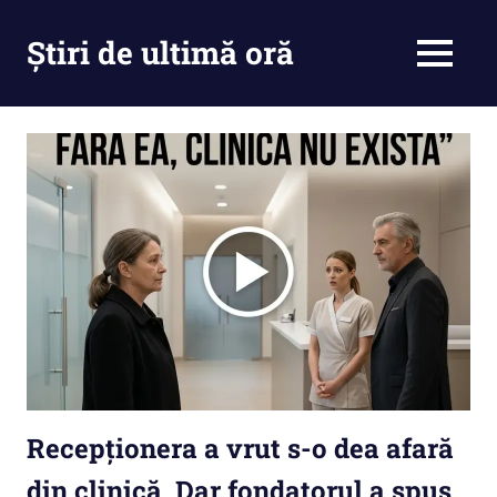
Skip
to
Știri de ultimă oră
MENU
content
Cu
noi
ramâi
la
curent
Recepționera a vrut s-o dea afară
din clinică. Dar fondatorul a spus