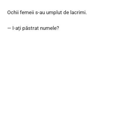
Ochii femeii s-au umplut de lacrimi.
— I-ați păstrat numele?