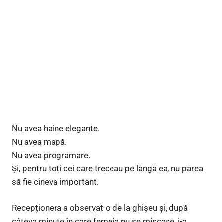
Nu avea haine elegante.
Nu avea mapă.
Nu avea programare.
Și, pentru toți cei care treceau pe lângă ea, nu părea
să fie cineva important.
Recepționera a observat-o de la ghișeu și, după
câteva minute în care femeia nu se mișcase, i-a