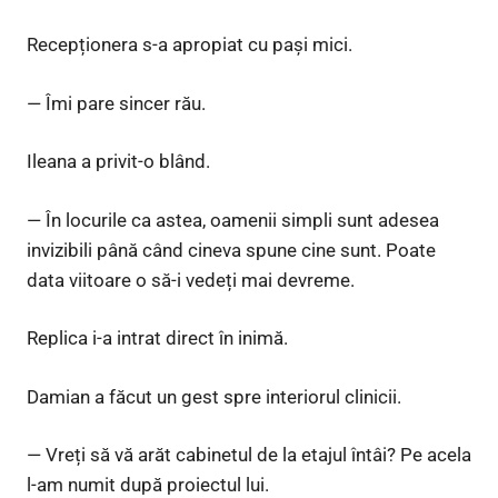
Recepționera s-a apropiat cu pași mici.
— Îmi pare sincer rău.
Ileana a privit-o blând.
— În locurile ca astea, oamenii simpli sunt adesea
invizibili până când cineva spune cine sunt. Poate
data viitoare o să-i vedeți mai devreme.
Replica i-a intrat direct în inimă.
Damian a făcut un gest spre interiorul clinicii.
— Vreți să vă arăt cabinetul de la etajul întâi? Pe acela
l-am numit după proiectul lui.