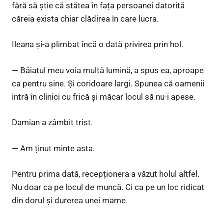
fără să știe că stătea în fața persoanei datorită
căreia exista chiar clădirea în care lucra.
Ileana și-a plimbat încă o dată privirea prin hol.
— Băiatul meu voia multă lumină, a spus ea, aproape
ca pentru sine. Și coridoare largi. Spunea că oamenii
intră în clinici cu frică și măcar locul să nu-i apese.
Damian a zâmbit trist.
— Am ținut minte asta.
Pentru prima dată, recepționera a văzut holul altfel.
Nu doar ca pe locul de muncă. Ci ca pe un loc ridicat
din dorul și durerea unei mame.