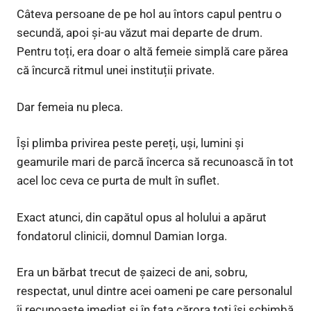
Câteva persoane de pe hol au întors capul pentru o
secundă, apoi și-au văzut mai departe de drum.
Pentru toți, era doar o altă femeie simplă care părea
că încurcă ritmul unei instituții private.
Dar femeia nu pleca.
Își plimba privirea peste pereți, uși, lumini și
geamurile mari de parcă încerca să recunoască în tot
acel loc ceva ce purta de mult în suflet.
Exact atunci, din capătul opus al holului a apărut
fondatorul clinicii, domnul Damian Iorga.
Era un bărbat trecut de șaizeci de ani, sobru,
respectat, unul dintre acei oameni pe care personalul
îi recunoaște imediat și în fața cărora toți își schimbă