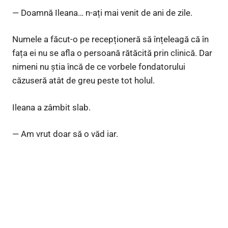
— Doamnă Ileana… n-ați mai venit de ani de zile.
Numele a făcut-o pe recepționeră să înțeleagă că în
fața ei nu se afla o persoană rătăcită prin clinică. Dar
nimeni nu știa încă de ce vorbele fondatorului
căzuseră atât de greu peste tot holul.
Ileana a zâmbit slab.
— Am vrut doar să o văd iar.