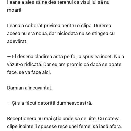
Ileana a ales să ne dea terenul ca visul lui să nu
moară.
Ileana a coborât privirea pentru o clipă. Durerea
aceea nu era nouă, dar niciodată nu se stingea cu
adevărat.
— El desena clădirea asta pe foi, a spus ea încet. Nu a
văzut-o ridicată. Dar eu am promis că dacă se poate
face, se va face aici.
Damian a încuviințat.
— Și s-a făcut datorită dumneavoastră.
Recepționera nu mai știa unde să se uite. Cu câteva
clipe înainte îi spusese rece unei femei să iasă afară,