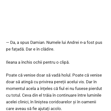
— Da, a spus Damian. Numele lui Andrei n-a fost pus
pe fațadă. Dar e în clădire.
Ileana a închis ochii pentru o clipă.
Poate că venise doar să vadă holul. Poate că venise
doar să atingă cu privirea pereții acelui vis. Dar în
momentul acela a înțeles că fiul ei nu fusese pierdut
cu totul. Ceva din el trăia în continuare între luminile
acelei clinici, în liniștea coridoarelor și în oamenii
care aveau să fie ajutați acolo.