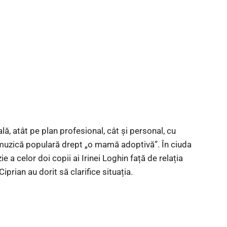
lă, atât pe plan profesional, cât și personal, cu
 muzică populară drept „o mamă adoptivă”. În ciuda
 a celor doi copii ai Irinei Loghin față de relația
iprian au dorit să clarifice situația.