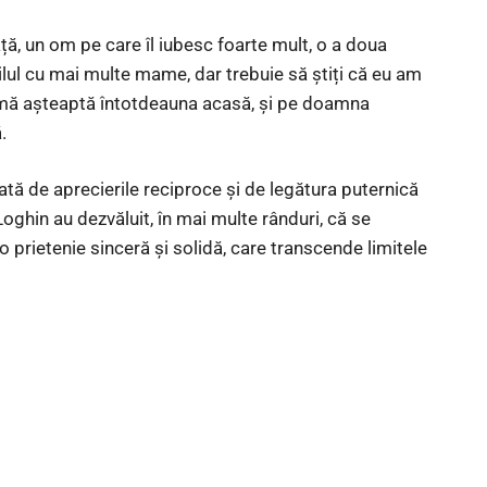
ță, un om pe care îl iubesc foarte mult, o a doua
ul cu mai multe mame, dar trebuie să știți că eu am
ă așteaptă întotdeauna acasă, și pe doamna
.
iată de aprecierile reciproce și de legătura puternică
Loghin au dezvăluit, în mai multe rânduri, că se
o prietenie sinceră și solidă, care transcende limitele