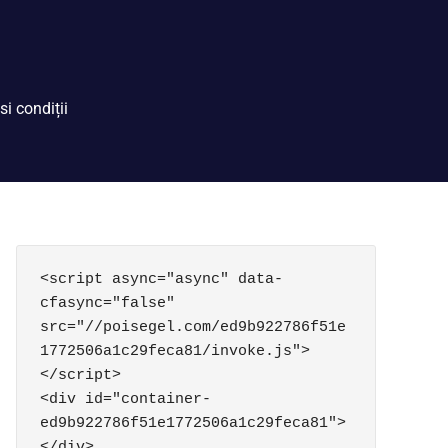
si condiții
<script async="async" data-
cfasync="false" 
src="//poisegel.com/ed9b922786f51e
1772506a1c29feca81/invoke.js">
</script>

<div id="container-
ed9b922786f51e1772506a1c29feca81">
</div>