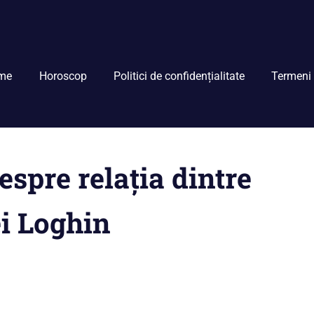
me
Horoscop
Politici de confidențialitate
Termeni 
espre relația dintre
ei Loghin