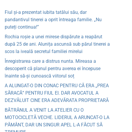
Fiul și-a prezentat iubita tatălui său, dar
pandantivul tinerei a oprit întreaga familie. „Nu
puteți continua!”
Rochia roșie a unei mirese dispărute a reapărut
după 25 de ani. Alunița ascunsă sub părul tinerei a
scos la iveală secretul familiei mirelui
Înregistrarea care a distrus nunta. Mireasa a
descoperit că planul pentru averea ei începuse
înainte să-și cunoască viitorul soț
A ALUNGAT-O DIN CONAC PENTRU CĂ ERA „PREA
SĂRACĂ” PENTRU FIUL EI. DAR AVOCATUL A
DEZVĂLUIT CINE ERA ADEVĂRATA PROPRIETARĂ
BĂTRÂNUL A VENIT LA ATELIER CU O
MOTOCICLETĂ VECHE. LIDERUL A ARUNCAT-O LA
PĂMÂNT, DAR UN SINGUR APEL L-A FĂCUT SĂ