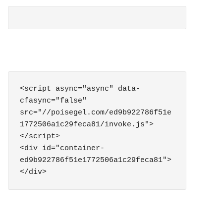
<script async="async" data-
cfasync="false" 
src="//poisegel.com/ed9b922786f51e
1772506a1c29feca81/invoke.js">
</script>

<div id="container-
ed9b922786f51e1772506a1c29feca81">
</div>