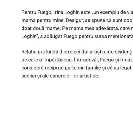
Pentru Fuego, Irina Loghin este „un exemplu de via
mamă pentru mine. Desigur, se spune că sunt copil
doar două mame. Pe mama mea adevărată, care m
Loghin”, a adăugat Fuego pentru sursa menționată
Relația profundă dintre cei doi artiști este evidenț
pe care o împărtășesc. Într-adevăr, Fuego și Irina 
consideră reciproc parte din familie și că au legat 
scenei și ale carierelor lor artistice.