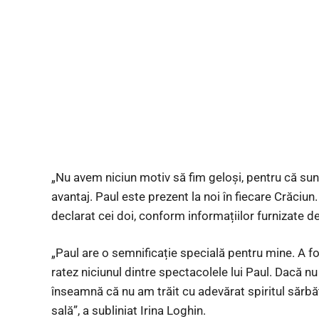
„Nu avem niciun motiv să fim geloși, pentru că sun
avantaj. Paul este prezent la noi în fiecare Crăciun
declarat cei doi, conform informațiilor furnizate d
„Paul are o semnificație specială pentru mine. A f
ratez niciunul dintre spectacolele lui Paul. Dacă nu
înseamnă că nu am trăit cu adevărat spiritul sărbăt
sală”, a subliniat Irina Loghin.