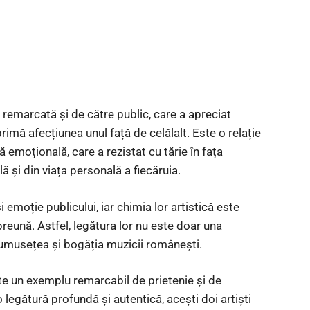
t remarcată și de către public, care a apreciat
xprimă afecțiunea unul față de celălalt. Este o relație
 emoțională, care a rezistat cu tărie în fața
ă și din viața personală a fiecăruia.
 emoție publicului, iar chimia lor artistică este
preună. Astfel, legătura lor nu este doar una
 frumusețea și bogăția muzicii românești.
este un exemplu remarcabil de prietenie și de
legătură profundă și autentică, acești doi artiști