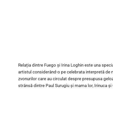
Relația dintre Fuego și Irina Loghin este una specia
artistul considerând-o pe celebrata interpretă de
zvonurilor care au circulat despre presupusa gelozie
strânsă dintre Paul Surugiu și mama lor, Irinuca și C