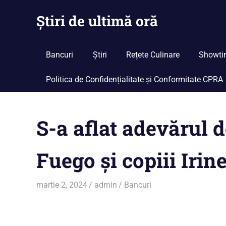
Skip
Știri de ultimă oră
to
content
Cu
noi
Bancuri
Știri
Rețete Culinare
Showti
ramâi
la
Politica de Confidențialitate și Conformitate CPRA
curent
S-a aflat adevărul d
Fuego și copiii Irin
martie 2, 2024
admin
Bancuri