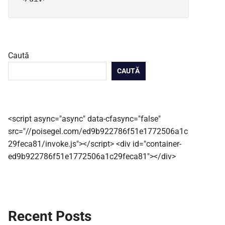
Caută
CAUTĂ
<script async="async" data-cfasync="false"
src="//poisegel.com/ed9b922786f51e1772506a1c
29feca81/invoke.js"></script> <div id="container-
ed9b922786f51e1772506a1c29feca81"></div>
Recent Posts