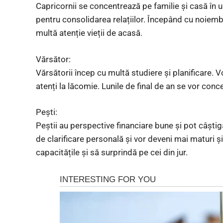
Capricornii se concentrează pe familie și casă în u
pentru consolidarea relațiilor. Începând cu noiembr
multă atenție vieții de acasă.
Vărsător:
Vărsătorii încep cu multă studiere și planificare. Vo
atenți la lăcomie. Lunile de final de an se vor conce
Pești:
Peștii au perspective financiare bune și pot câștiga
de clarificare personală și vor deveni mai maturi ș
capacitățile și să surprindă pe cei din jur.