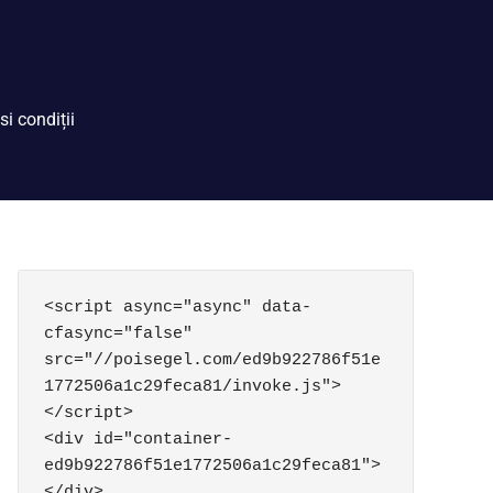
si condiții
<script async="async" data-
cfasync="false" 
src="//poisegel.com/ed9b922786f51e
1772506a1c29feca81/invoke.js">
</script>

<div id="container-
ed9b922786f51e1772506a1c29feca81">
</div>