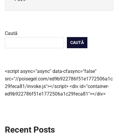
Caută
CAUTĂ
<script async="async" data-cfasync="false"
src="//poisegel.com/ed9b922786f51e1772506a1c
29feca81/invoke.js"></script> <div id="container-
ed9b922786f51e1772506a1c29feca81"></div>
Recent Posts