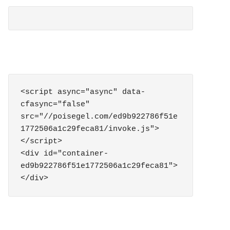
<script async="async" data-
cfasync="false" 
src="//poisegel.com/ed9b922786f51e
1772506a1c29feca81/invoke.js">
</script>

<div id="container-
ed9b922786f51e1772506a1c29feca81">
</div>