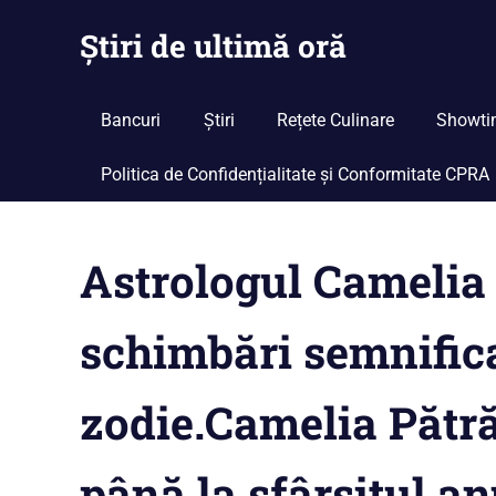
Skip
Știri de ultimă oră
to
content
Cu
noi
Bancuri
Știri
Rețete Culinare
Showti
ramâi
la
Politica de Confidențialitate și Conformitate CPRA
curent
Astrologul Camelia
schimbări semnifica
zodie.Camelia Pătr
până la sfârșitul a