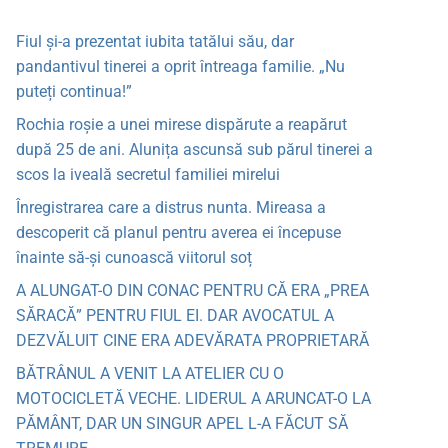
Fiul și-a prezentat iubita tatălui său, dar
pandantivul tinerei a oprit întreaga familie. „Nu
puteți continua!”
Rochia roșie a unei mirese dispărute a reapărut
după 25 de ani. Alunița ascunsă sub părul tinerei a
scos la iveală secretul familiei mirelui
Înregistrarea care a distrus nunta. Mireasa a
descoperit că planul pentru averea ei începuse
înainte să-și cunoască viitorul soț
A ALUNGAT-O DIN CONAC PENTRU CĂ ERA „PREA
SĂRACĂ” PENTRU FIUL EI. DAR AVOCATUL A
DEZVĂLUIT CINE ERA ADEVĂRATA PROPRIETARĂ
BĂTRÂNUL A VENIT LA ATELIER CU O
MOTOCICLETĂ VECHE. LIDERUL A ARUNCAT-O LA
PĂMÂNT, DAR UN SINGUR APEL L-A FĂCUT SĂ