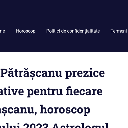
me
Horoscop
Politici de confidențialitate
Termeni 
 Pătrășcanu prezice
tive pentru fiecare
ășcanu, horoscop
nului 2023.Astrologul