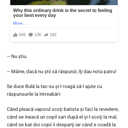
– Nu ştiu.
– Mâine, dacă nu ştii să răspunzi, îţi dau nota patru!
Se duce Bulă la tac-su şi-l roagă să-l ajute cu
răspunsurile la întreabări:
Când pleacă vaporul scoţi batista şi faci la revedere,
când se îneacă un copil sari după el şi-l scoţi la mal,
când se bat doi copii îi desparţi iar când e coadă la