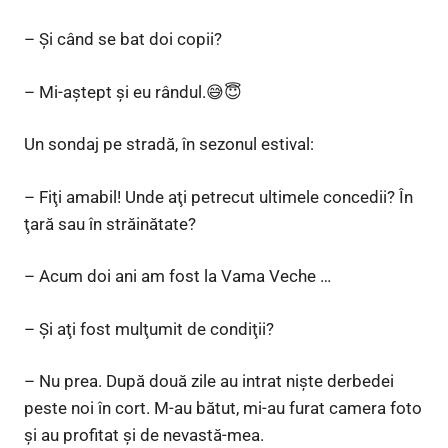
– Şi când se bat doi copii?
– Mi-aştept şi eu rândul.😅😇
Un sondaj pe stradă, în sezonul estival:
– Fiţi amabil! Unde aţi petrecut ultimele concedii? În
ţară sau în străinătate?
– Acum doi ani am fost la Vama Veche …
– Şi aţi fost mulţumit de condiţii?
– Nu prea. După două zile au intrat nişte derbedei
peste noi în cort. M-au bătut, mi-au furat camera foto
şi au profitat şi de nevastă-mea.