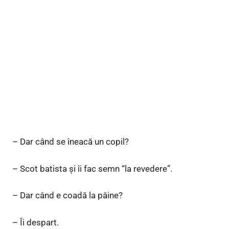
– Dar când se îneacă un copil?
– Scot batista şi îi fac semn “la revedere”.
– Dar când e coadă la pâine?
– Îi despart.