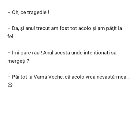
– Oh, ce tragedie !
– Da, şi anul trecut am fost tot acolo şi am păţit la
fel.
– Îmi pare rău ! Anul acesta unde intentionaţi să
mergeţi ?
– Păi tot la Vama Veche, că acolo vrea nevastă-mea…
😆