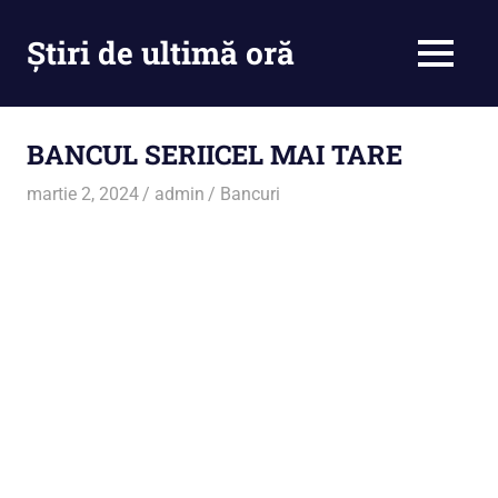
Skip
to
Știri de ultimă oră
MENU
content
Cu
noi
ramâi
BANCUL SERIICEL MAI TARE
la
curent
martie 2, 2024
admin
Bancuri