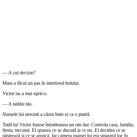
— A cui decizie?
Mara a făcut un pas în interiorul holului.
Victor nu a mai oprit-o.
— A tatălui tău.
Numele lui nerostit a căzut între ei ca o piatră.
Tatăl lui Victor fusese întotdeauna un om dur. Controla casa, familia,
firma, trecutul. El spunea ce se discută și ce nu. El decidea ce se
păstrează și ce se aruncă. Iar camera mamei lui era singurul loc în