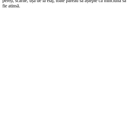
pereți, scările, ușa de la etaj, toate păreau să aștepte ca minciuna să
fie atinsă.