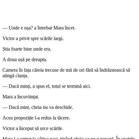
— Unde e ușa? a întrebat Mara încet.
Victor a privit spre scările largi.
Știa foarte bine unde era.
A doua ușă pe dreapta.
Camera în fața căreia trecuse de mii de ori fără să îndrăznească să
atingă clanța.
— Dacă minți, a spus el, totul se termină aici.
Mara a încuviințat.
— Dacă mint, cheia nu va deschide.
Acea propoziție l-a redus la tăcere.
Victor a început să urce scările.
Mara l-a urmat la câțiva pași, ținând cheia ca pe o povară. În spatele