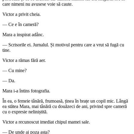
care nimeni nu avusese voie să caute.
Victor a privit cheia.
— Ce e în cameră?
Mara a inspirat adânc.
— Scrisorile ei. Jurnalul. Și motivul pentru care a vrut să fugă cu
tine.
Victor a rămas fără aer.
— Cu mine?
— Da.
Mara i-a întins fotografia.
În ea, o femeie tânără, frumoasă, ținea în brațe un copil mic. Lângă
ea stătea Mara, mai tânără cu douăzeci de ani, privind spre cameră
cu o expresie neliniștită.
Victor a recunoscut imediat chipul mamei sale.
— De unde ai poza asta?