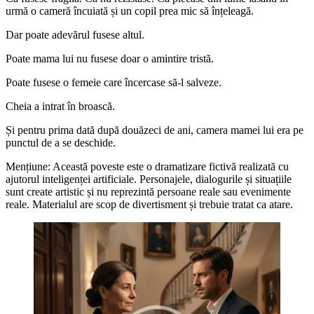
urmă o cameră încuiată și un copil prea mic să înțeleagă.
Dar poate adevărul fusese altul.
Poate mama lui nu fusese doar o amintire tristă.
Poate fusese o femeie care încercase să-l salveze.
Cheia a intrat în broască.
Și pentru prima dată după douăzeci de ani, camera mamei lui era pe
punctul de a se deschide.
Mențiune: Această poveste este o dramatizare fictivă realizată cu
ajutorul inteligenței artificiale. Personajele, dialogurile și situațiile
sunt create artistic și nu reprezintă persoane reale sau evenimente
reale. Materialul are scop de divertisment și trebuie tratat ca atare.