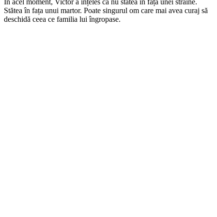
În acel moment, Victor a înțeles că nu stătea în fața unei străine.
Stătea în fața unui martor. Poate singurul om care mai avea curaj să
deschidă ceea ce familia lui îngropase.