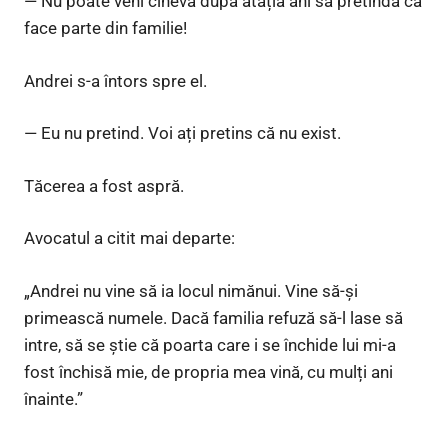
— Nu poate veni cineva după atâția ani să pretindă că
face parte din familie!
Andrei s-a întors spre el.
— Eu nu pretind. Voi ați pretins că nu exist.
Tăcerea a fost aspră.
Avocatul a citit mai departe:
„Andrei nu vine să ia locul nimănui. Vine să-și
primească numele. Dacă familia refuză să-l lase să
intre, să se știe că poarta care i se închide lui mi-a
fost închisă mie, de propria mea vină, cu mulți ani
înainte.”