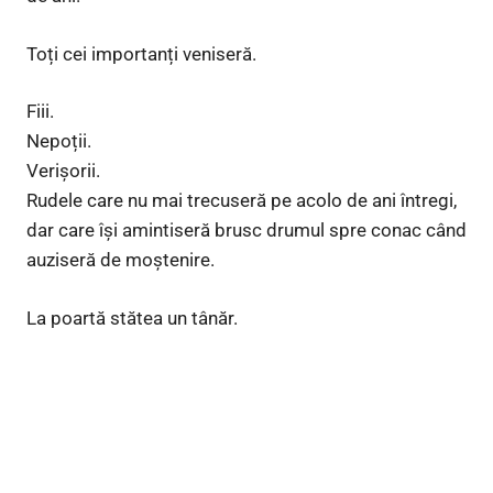
Toți cei importanți veniseră.
Fiii.
Nepoții.
Verișorii.
Rudele care nu mai trecuseră pe acolo de ani întregi,
dar care își amintiseră brusc drumul spre conac când
auziseră de moștenire.
La poartă stătea un tânăr.