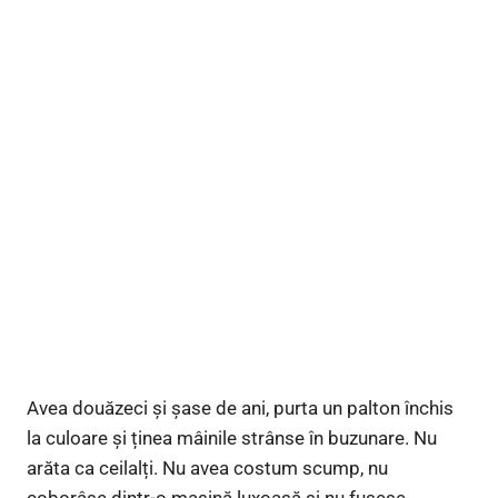
Avea douăzeci și șase de ani, purta un palton închis
la culoare și ținea mâinile strânse în buzunare. Nu
arăta ca ceilalți. Nu avea costum scump, nu
coborâse dintr-o mașină luxoasă și nu fusese