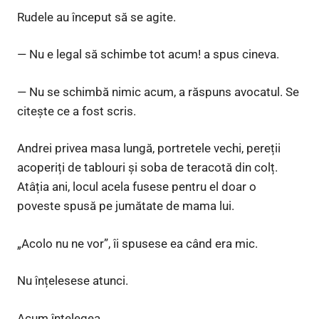
Rudele au început să se agite.
— Nu e legal să schimbe tot acum! a spus cineva.
— Nu se schimbă nimic acum, a răspuns avocatul. Se
citește ce a fost scris.
Andrei privea masa lungă, portretele vechi, pereții
acoperiți de tablouri și soba de teracotă din colț.
Atâția ani, locul acela fusese pentru el doar o
poveste spusă pe jumătate de mama lui.
„Acolo nu ne vor”, îi spusese ea când era mic.
Nu înțelesese atunci.
Acum înțelegea.