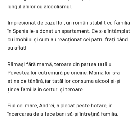
lungul anilor cu alcoolismul.
Impresionat de cazul lor, un român stabilit cu familia
în Spania le-a donat un apartament. Ce s-a întâmplat
cu imobilul și cum au reacționat cei patru frați când
au aflat!
Rămași fără mamă, teroare din partea tatălui
Povestea lor cutremură pe oricine. Mama lor s-a
stins de tânără, iar tatăl lor consuma alcool și-și
ținea familia în certuri și teroare.
Fiul cel mare, Andrei, a plecat peste hotare, în
încercarea de a face bani să-și întrețină familia.