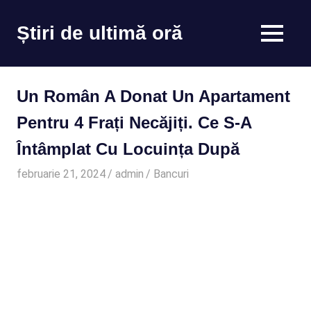
Skip
to
Știri de ultimă oră
MENU
content
Cu
noi
ramâi
Un Român A Donat Un Apartament
la
curent
Pentru 4 Frați Necăjiți. Ce S-A
Întâmplat Cu Locuința După
februarie 21, 2024
admin
Bancuri