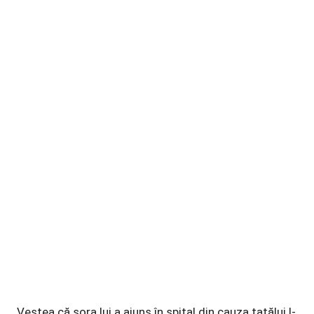
Vestea că sora lui a ajuns în spital din cauza tatălui l-