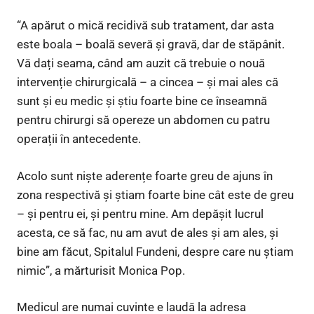
“A apărut o mică recidivă sub tratament, dar asta
este boala – boală severă și gravă, dar de stăpânit.
Vă dați seama, când am auzit că trebuie o nouă
intervenție chirurgicală – a cincea – și mai ales că
sunt și eu medic și știu foarte bine ce înseamnă
pentru chirurgi să opereze un abdomen cu patru
operații în antecedente.
Acolo sunt niște aderențe foarte greu de ajuns în
zona respectivă și știam foarte bine cât este de greu
– și pentru ei, și pentru mine. Am depășit lucrul
acesta, ce să fac, nu am avut de ales și am ales, și
bine am făcut, Spitalul Fundeni, despre care nu știam
nimic”, a mărturisit Monica Pop.
Medicul are numai cuvinte e laudă la adresa