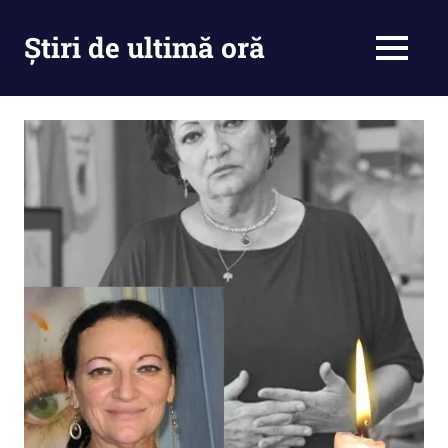
Skip
to
Știri de ultimă oră
MENU
content
Cu
noi
ramâi
la
curent