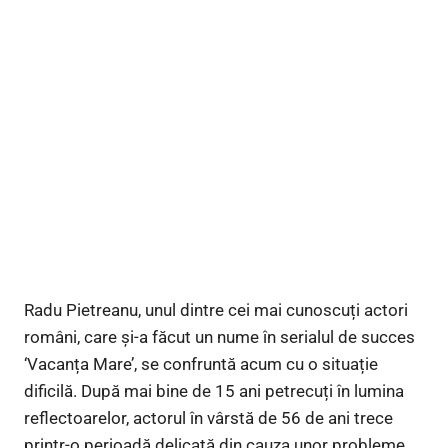
Radu Pietreanu, unul dintre cei mai cunoscuți actori
români, care și-a făcut un nume în serialul de succes
‘Vacanța Mare’, se confruntă acum cu o situație
dificilă. După mai bine de 15 ani petrecuți în lumina
reflectoarelor, actorul în vârstă de 56 de ani trece
printr-o perioadă delicată din cauza unor probleme