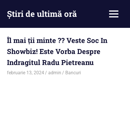
Skip
to
Știri de ultimă oră
MENU
content
Cu
noi
ramâi
Îl mai ții minte ?? Veste Soc In
la
Showbiz! Este Vorba Despre
curent
Indragitul Radu Pietreanu
februarie 13, 2024
admin
Bancuri