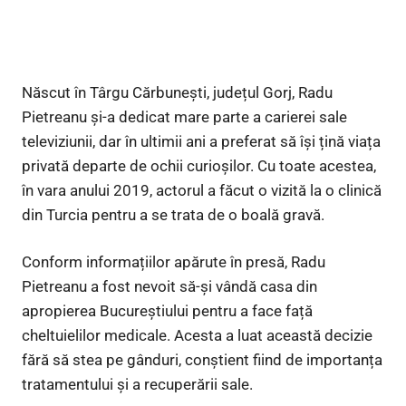
Născut în Târgu Cărbunești, județul Gorj, Radu
Pietreanu și-a dedicat mare parte a carierei sale
televiziunii, dar în ultimii ani a preferat să își țină viața
privată departe de ochii curioșilor. Cu toate acestea,
în vara anului 2019, actorul a făcut o vizită la o clinică
din Turcia pentru a se trata de o boală gravă.
Conform informațiilor apărute în presă, Radu
Pietreanu a fost nevoit să-și vândă casa din
apropierea Bucureștiului pentru a face față
cheltuielilor medicale. Acesta a luat această decizie
fără să stea pe gânduri, conștient fiind de importanța
tratamentului și a recuperării sale.