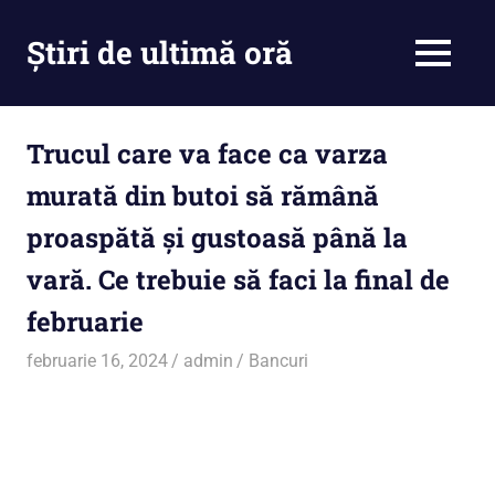
Skip
to
Știri de ultimă oră
MENU
content
Cu
noi
ramâi
Trucul care va face ca varza
la
murată din butoi să rămână
curent
proaspătă şi gustoasă până la
vară. Ce trebuie să faci la final de
februarie
februarie 16, 2024
admin
Bancuri