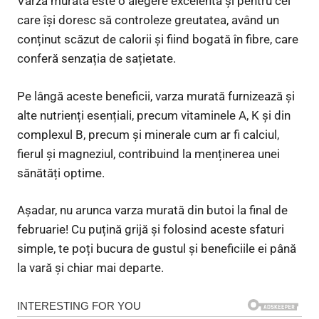
Varza murată este o alegere excelentă și pentru cei
care își doresc să controleze greutatea, având un
conținut scăzut de calorii și fiind bogată în fibre, care
conferă senzația de sațietate.
Pe lângă aceste beneficii, varza murată furnizează și
alte nutrienți esențiali, precum vitaminele A, K și din
complexul B, precum și minerale cum ar fi calciul,
fierul și magneziul, contribuind la menținerea unei
sănătăți optime.
Așadar, nu arunca varza murată din butoi la final de
februarie! Cu puțină grijă și folosind aceste sfaturi
simple, te poți bucura de gustul și beneficiile ei până
la vară și chiar mai departe.