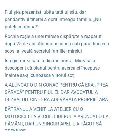
Fiul și-a prezentat iubita tatălui său, dar
pandantivul tinerei a oprit întreaga familie. „Nu
puteți continua!”
Rochia roșie a unei mirese dispărute a reapărut
după 25 de ani. Alunița ascunsă sub părul tinerei a
scos la iveală secretul familiei mirelui
Înregistrarea care a distrus nunta. Mireasa a
descoperit că planul pentru averea ei începuse
înainte să-și cunoască viitorul soț
A ALUNGAT-O DIN CONAC PENTRU CĂ ERA „PREA
SĂRACĂ” PENTRU FIUL EI. DAR AVOCATUL A
DEZVĂLUIT CINE ERA ADEVĂRATA PROPRIETARĂ
BĂTRÂNUL A VENIT LA ATELIER CU O
MOTOCICLETĂ VECHE. LIDERUL A ARUNCAT-O LA
PĂMÂNT, DAR UN SINGUR APEL L-A FĂCUT SĂ