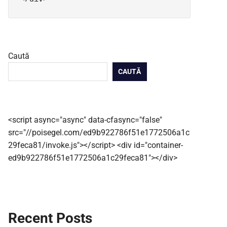
Caută
CAUTĂ
<script async="async" data-cfasync="false"
src="//poisegel.com/ed9b922786f51e1772506a1c
29feca81/invoke.js"></script> <div id="container-
ed9b922786f51e1772506a1c29feca81"></div>
Recent Posts