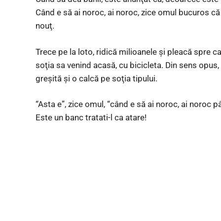
Când e să ai noroc, ai noroc, zice omul bucuros c
nouţ.
Trece pe la loto, ridică milioanele şi pleacă spre c
soţia sa venind acasă, cu bicicleta. Din sens opus,
greşită şi o calcă pe soţia tipului.
“Asta e”, zice omul, “când e să ai noroc, ai noroc pâ
Este un banc tratati-l ca atare!