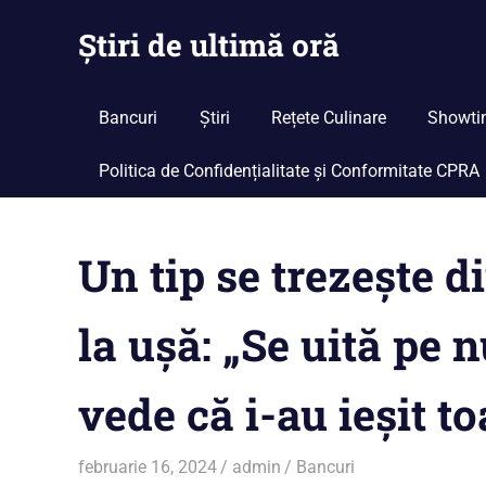
Skip
Știri de ultimă oră
to
content
Cu
noi
Bancuri
Știri
Rețete Culinare
Showti
ramâi
la
Politica de Confidențialitate și Conformitate CPRA
curent
Un tip se trezeşte d
la uşă: „Se uită pe n
vede că i-au ieşit to
februarie 16, 2024
admin
Bancuri