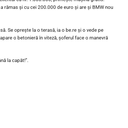
ă a rămas şi cu cei 200.000 de euro şi are şi BMW nou
asă. Se opreşte la o terasă, ia o be.re şi o vede pe
 apare o betonieră în viteză, şoferul face o manevră
nă la capăt!”.