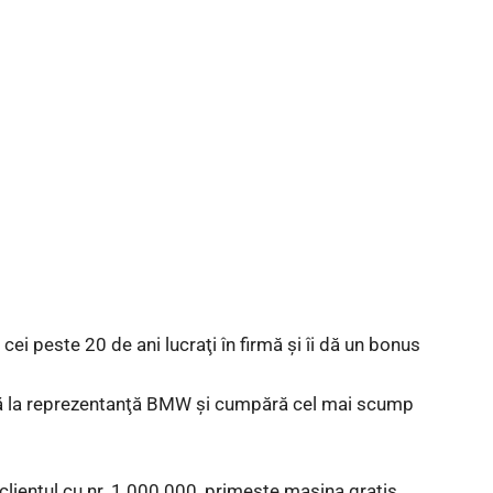
cei peste 20 de ani lucraţi în firmă şi îi dă un bonus
ntră la reprezentanţă BMW şi cumpără cel mai scump
clientul cu nr. 1.000.000, primeşte maşina gratis.