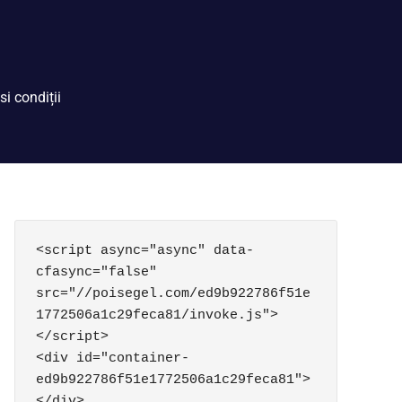
si condiții
<script async="async" data-
cfasync="false" 
src="//poisegel.com/ed9b922786f51e
1772506a1c29feca81/invoke.js">
</script>

<div id="container-
ed9b922786f51e1772506a1c29feca81">
</div>