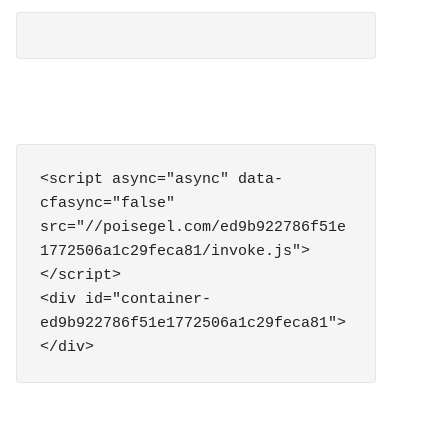
<script async="async" data-
cfasync="false" 
src="//poisegel.com/ed9b922786f51e
1772506a1c29feca81/invoke.js">
</script>

<div id="container-
ed9b922786f51e1772506a1c29feca81">
</div>