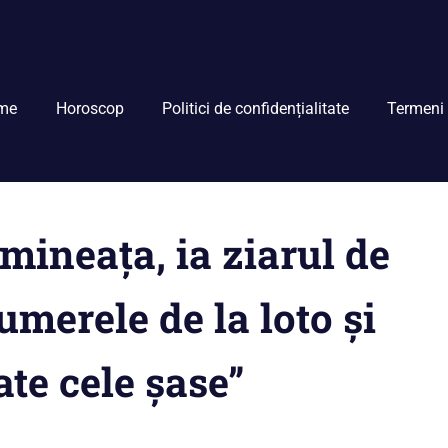
me
Horoscop
Politici de confidențialitate
Termeni 
imineaţa, ia ziarul de
umerele de la loto şi
ate cele şase”