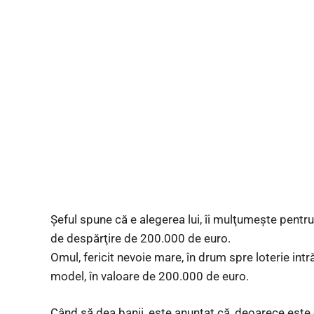
Şeful spune că e alegerea lui, îi mulţumeşte pentru 
de despărţire de 200.000 de euro.
Omul, fericit nevoie mare, în drum spre loterie i
model, în valoare de 200.000 de euro.
Când să dea banii, este anunţat că, deoarece este 