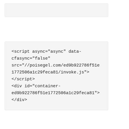
<script async="async" data-
cfasync="false" 
src="//poisegel.com/ed9b922786f51e
1772506a1c29feca81/invoke.js">
</script>

<div id="container-
ed9b922786f51e1772506a1c29feca81">
</div>