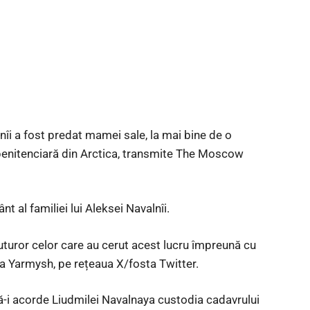
lnîi a fost predat mamei sale, la mai bine de o
penitenciară din Arctica, transmite The Moscow
 al familiei lui Aleksei Navalnîi.
tuturor celor care au cerut acest lucru împreună cu
ira Yarmysh, pe rețeaua X/fosta Twitter.
să-i acorde Liudmilei Navalnaya custodia cadavrului