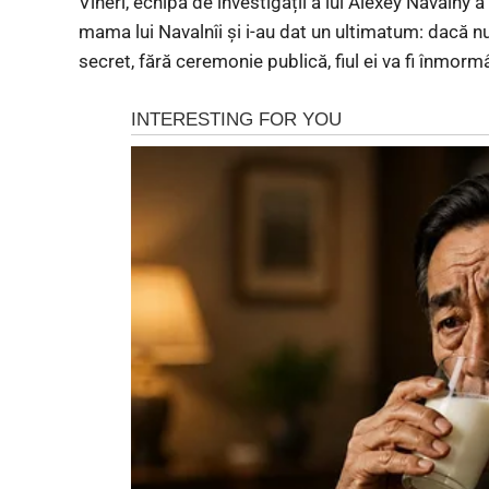
Vineri, echipa de investigații a lui Alexey Navalny 
mama lui Navalnîi și i-au dat un ultimatum: dacă nu a
secret, fără ceremonie publică, fiul ei va fi înmorm