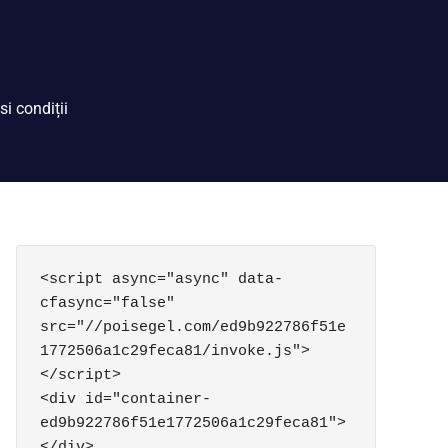
si condiții
<script async="async" data-
cfasync="false" 
src="//poisegel.com/ed9b922786f51e
1772506a1c29feca81/invoke.js">
</script>

<div id="container-
ed9b922786f51e1772506a1c29feca81">
</div>