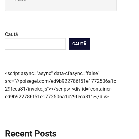
Caută
CAUTĂ
<script async="async" data-cfasync="false"
src="//poisegel.com/ed9b922786f51e1772506a1c
29feca81/invoke.js"></script> <div id="container-
ed9b922786f51e1772506a1c29feca81"></div>
Recent Posts