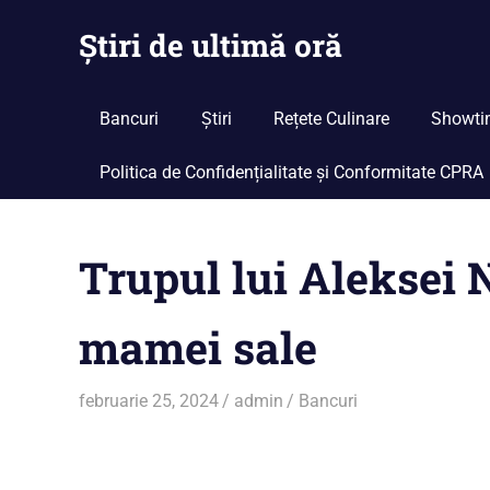
Skip
Știri de ultimă oră
to
content
Cu
noi
Bancuri
Știri
Rețete Culinare
Showti
ramâi
la
Politica de Confidențialitate și Conformitate CPRA
curent
Trupul lui Aleksei N
mamei sale
februarie 25, 2024
admin
Bancuri