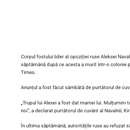
Corpul fostului lider al opoziției ruse Aleksei Nava
săptămână după ce acesta a murit într-o colonie 
Times.
Anunțul a fost făcut sâmbătă de purtătorul de cuvânt
„Trupul lui Alexei a fost dat mamei lui. Mulțumim 
noi”, a declarat purtătorul de cuvânt al Navalnîi, K
În ultima săptămână, autoritățile ruse au refuzat 