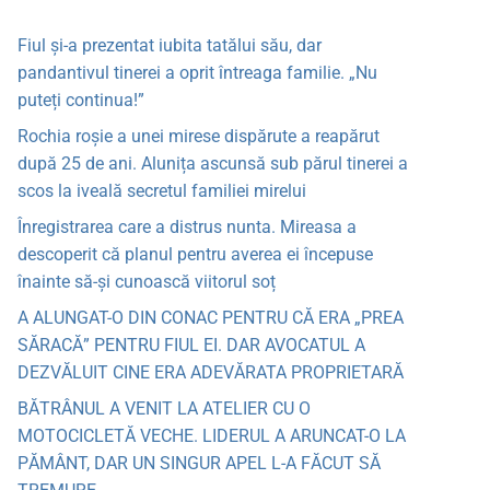
Fiul și-a prezentat iubita tatălui său, dar
pandantivul tinerei a oprit întreaga familie. „Nu
puteți continua!”
Rochia roșie a unei mirese dispărute a reapărut
după 25 de ani. Alunița ascunsă sub părul tinerei a
scos la iveală secretul familiei mirelui
Înregistrarea care a distrus nunta. Mireasa a
descoperit că planul pentru averea ei începuse
înainte să-și cunoască viitorul soț
A ALUNGAT-O DIN CONAC PENTRU CĂ ERA „PREA
SĂRACĂ” PENTRU FIUL EI. DAR AVOCATUL A
DEZVĂLUIT CINE ERA ADEVĂRATA PROPRIETARĂ
BĂTRÂNUL A VENIT LA ATELIER CU O
MOTOCICLETĂ VECHE. LIDERUL A ARUNCAT-O LA
PĂMÂNT, DAR UN SINGUR APEL L-A FĂCUT SĂ