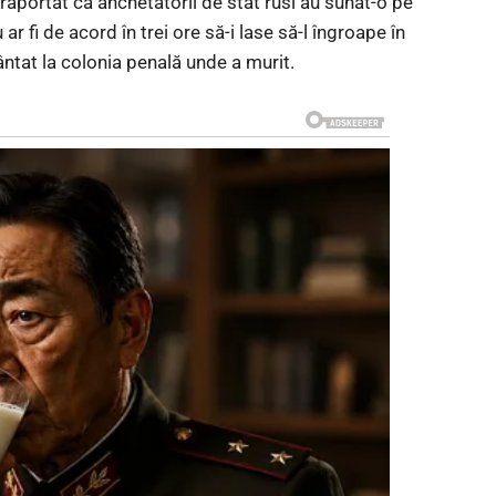
a raportat că anchetatorii de stat rusi au sunat-o pe
r fi de acord în trei ore să-i lase să-l îngroape în
ântat la colonia penală unde a murit.